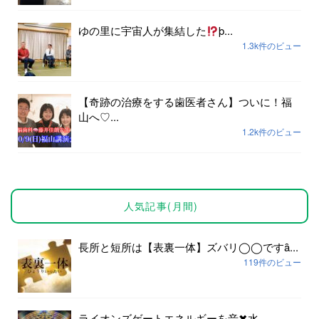
ゆの里に宇宙人が集結した
þ...
1.3k件のビュー
【奇跡の治療をする歯医者さん】ついに！福
山へ♡...
1.2k件のビュー
人気記事(月間)
長所と短所は【表裏一体】ズバリ◯◯ですȃ...
119件のビュー
ライオンズゲートエネルギーを音✖︎水...