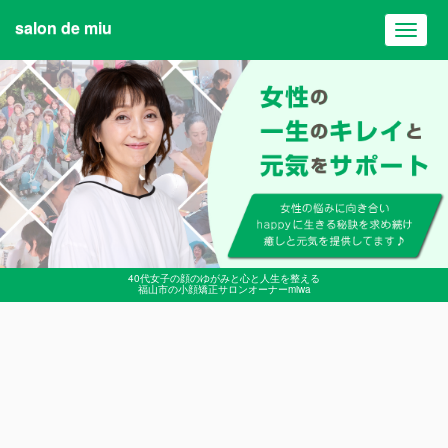
salon de miu
Toggl
navig
40代女子の顔のゆがみと心と人生を整える
福山市の小顔矯正サロンオーナーmiwa