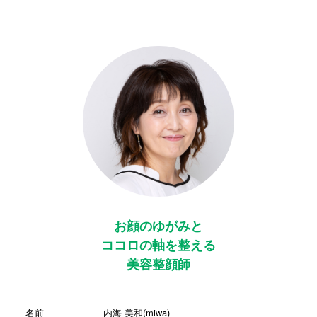
お顔のゆがみと
ココロの軸を整える
美容整顔師
名前
内海 美和(miwa)