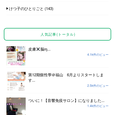
けつ子のひとりごと
(143)
人気記事(トータル)
皮膚
脳ɱ...
4.1k件のビュー
第12期個性學＠福山 6月よりスタートしま
す...
2.5k件のビュー
ついに！【音響免疫サロン】になりました...
1.4k件のビュー