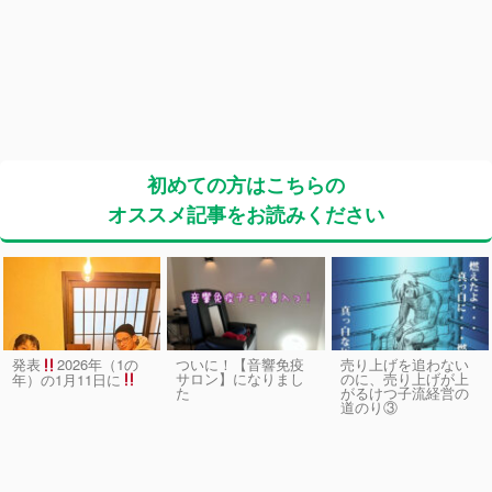
初めての方はこちらの
オススメ記事をお読みください
発表
2026年（1の
ついに！【音響免疫
売り上げを追わない
サロン】になりまし
のに、売り上げが上
年）の1月11日に
た
がるけつ子流経営の
道のり③