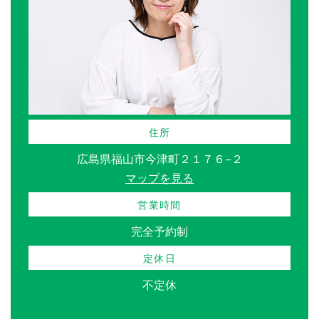
住所
広島県福山市今津町２１７６−２
マップを見る
営業時間
完全予約制
定休日
不定休