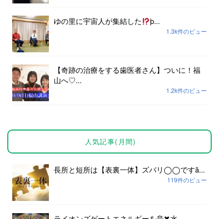
ゆの里に宇宙人が集結した
þ...
1.3k件のビュー
【奇跡の治療をする歯医者さん】ついに！福
山へ♡...
1.2k件のビュー
人気記事(月間)
長所と短所は【表裏一体】ズバリ◯◯ですȃ...
119件のビュー
ライオンズゲートエネルギーを音✖︎水...