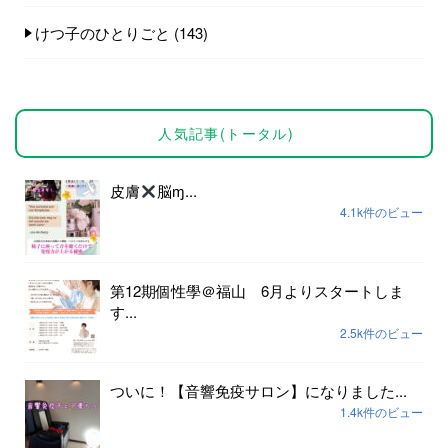
けつ子のひとりごと
(143)
人気記事(トータル)
皮膚
脳ɱ...
4.1k件のビュー
第12期個性學＠福山 6月よりスタートしま
す...
2.5k件のビュー
ついに！【音響免疫サロン】になりました...
1.4k件のビュー