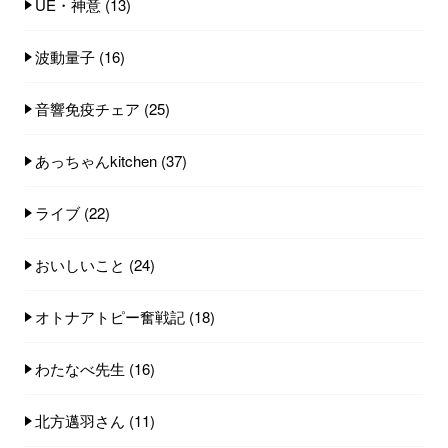
UE・神意
(13)
波動量子
(16)
音響免疫チェア
(25)
あっちゃんkitchen
(37)
ライブ
(22)
おいしいこと
(24)
オトナアトピー奮戦記
(18)
わたなべ先生
(16)
北方邁羽さん
(11)