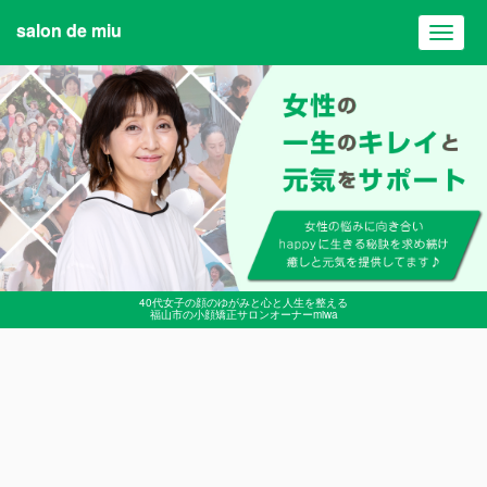
salon de miu
Toggl
navig
40代女子の顔のゆがみと心と人生を整える
福山市の小顔矯正サロンオーナーmiwa