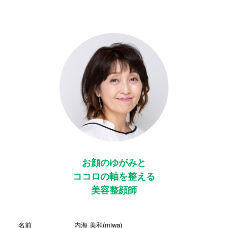
お顔のゆがみと
ココロの軸を整える
美容整顔師
名前
内海 美和(miwa)