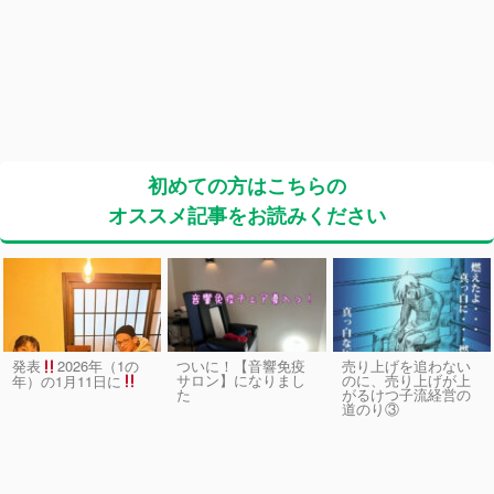
初めての方はこちらの
オススメ記事をお読みください
発表
2026年（1の
ついに！【音響免疫
売り上げを追わない
サロン】になりまし
のに、売り上げが上
年）の1月11日に
た
がるけつ子流経営の
道のり③