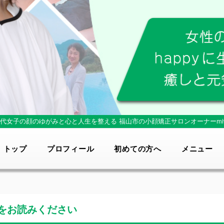
0代女子の顔のゆがみと心と人生を整える
福山市の小顔矯正サロンオーナーmi
トップ
プロフィール
初めての方へ
メニュー
をお読みください