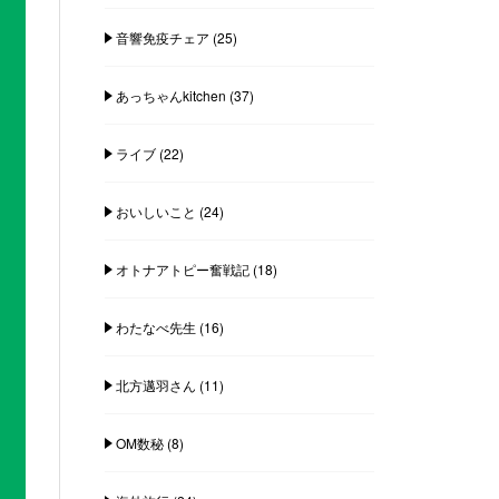
音響免疫チェア
(25)
あっちゃんkitchen
(37)
ライブ
(22)
おいしいこと
(24)
オトナアトピー奮戦記
(18)
わたなべ先生
(16)
北方邁羽さん
(11)
OM数秘
(8)