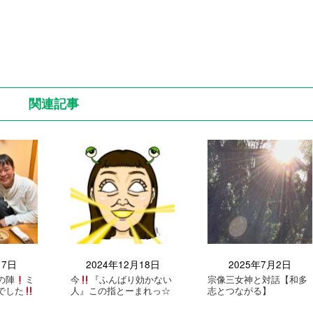
関連記事
月7日
2024年12月18日
2025年7月2日
の陣
ミ
今
『ふんばり効かない
宗像三女神と対話【和多
でした
人』この指とーまれっ☆
志とつながる】