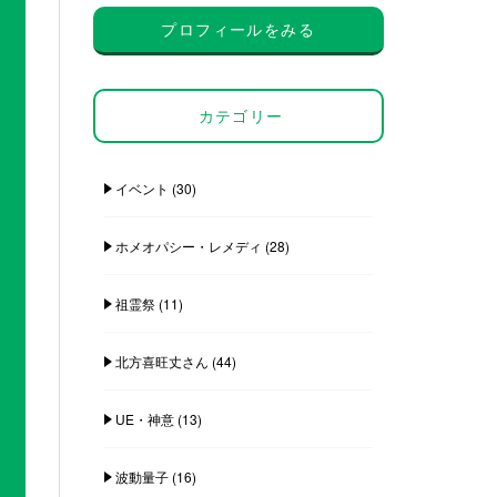
プロフィールをみる
カテゴリー
イベント
(30)
ホメオパシー・レメディ
(28)
祖霊祭
(11)
北方喜旺丈さん
(44)
UE・神意
(13)
波動量子
(16)