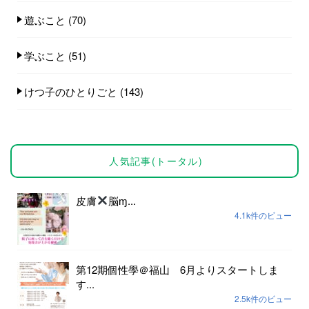
遊ぶこと
(70)
学ぶこと
(51)
けつ子のひとりごと
(143)
人気記事(トータル)
皮膚
脳ɱ...
4.1k件のビュー
第12期個性學＠福山 6月よりスタートしま
す...
2.5k件のビュー