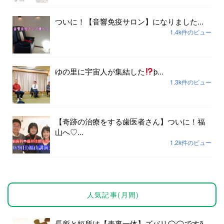
ついに！【音響免疫サロン】になりました...
1.4k件のビュー
ゆの里に宇宙人が集結した
þ...
1.3k件のビュー
【奇跡の治療をする歯医者さん】ついに！福
山へ♡...
1.2k件のビュー
人気記事(月間)
長所と短所は【表裏一体】ズバリ◯◯ですȃ...