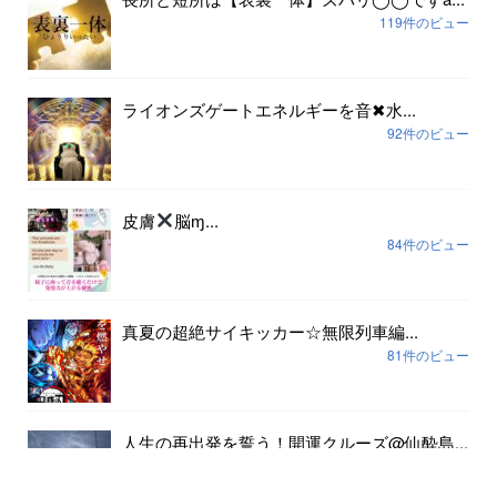
119件のビュー
ライオンズゲートエネルギーを音✖︎水...
92件のビュー
皮膚
脳ɱ...
84件のビュー
真夏の超絶サイキッカー☆無限列車編...
81件のビュー
人生の再出発を誓う！開運クルーズ@仙酔島...
79件のビュー