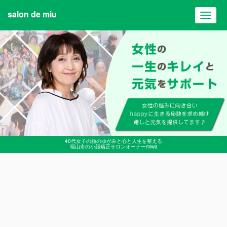
salon de miu
Toggl
navig
40代女子の顔のゆがみと心と人生を整える
福山市の小顔矯正サロンオーナーmiwa