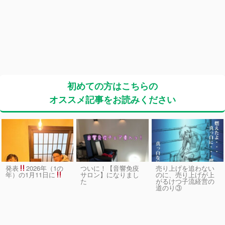
初めての方はこちらの
オススメ記事をお読みください
発表
2026年（1の
ついに！【音響免疫
売り上げを追わない
サロン】になりまし
のに、売り上げが上
年）の1月11日に
た
がるけつ子流経営の
道のり③