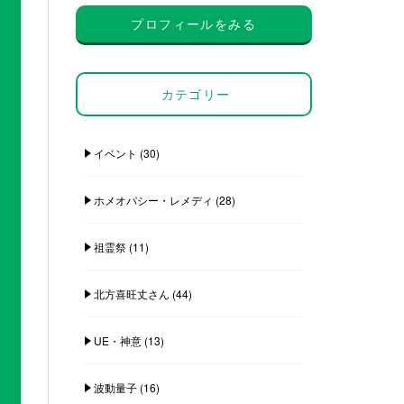
プロフィールをみる
カテゴリー
イベント
(30)
ホメオパシー・レメディ
(28)
祖霊祭
(11)
北方喜旺丈さん
(44)
UE・神意
(13)
波動量子
(16)