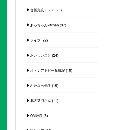
音響免疫チェア
(25)
あっちゃんkitchen
(37)
ライブ
(22)
おいしいこと
(24)
オトナアトピー奮戦記
(18)
わたなべ先生
(16)
北方邁羽さん
(11)
OM数秘
(8)