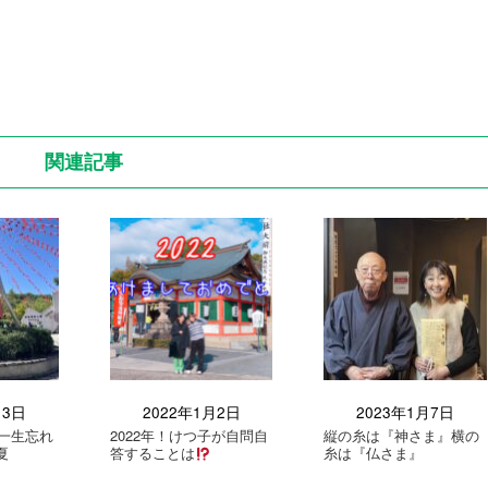
関連記事
月3日
2022年1月2日
2023年1月7日
一生忘れ
2022年！けつ子が自問自
縦の糸は『神さま』横の
夏
答することは
糸は『仏さま』