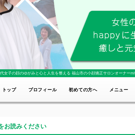
0代女子の顔のゆがみと心と人生を整える
福山市の小顔矯正サロンオーナーmi
トップ
プロフィール
初めての方へ
メニュー
をお読みください