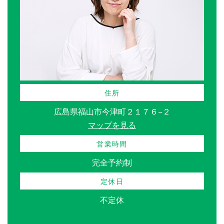
住所
広島県福山市今津町２１７６−２
マップを見る
営業時間
完全予約制
定休日
不定休