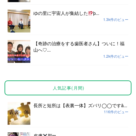
ゆの里に宇宙人が集結した
þ...
1.3k件のビュー
【奇跡の治療をする歯医者さん】ついに！福
山へ♡...
1.2k件のビュー
人気記事(月間)
長所と短所は【表裏一体】ズバリ◯◯ですȃ...
116件のビュー
皮膚
脳ɱ...