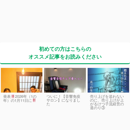
初めての方はこちらの
オススメ記事をお読みください
発表
2026年（1の
ついに！【音響免疫
売り上げを追わない
サロン】になりまし
のに、売り上げが上
年）の1月11日に
た
がるけつ子流経営の
道のり③