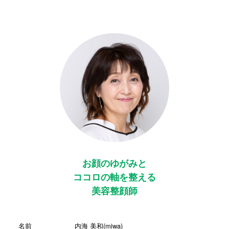
お顔のゆがみと
ココロの軸を整える
美容整顔師
名前
内海 美和(miwa)