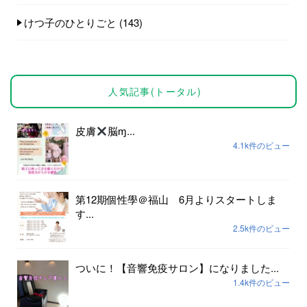
けつ子のひとりごと
(143)
人気記事(トータル)
皮膚
脳ɱ...
4.1k件のビュー
第12期個性學＠福山 6月よりスタートしま
す...
2.5k件のビュー
ついに！【音響免疫サロン】になりました...
1.4k件のビュー