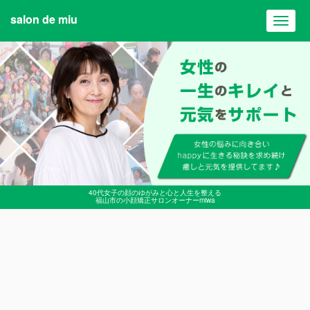
salon de miu
Toggl
navig
40代女子の顔のゆがみと心と人生を整える
福山市の小顔矯正サロンオーナーmiwa