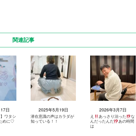
関連記事
月17日
2025年5月19日
2026年3月7日
elf】ワタシ
潜在意識の声はカラダが
え
あっさり治った
な
ために♡
知っている！！
んだったんだ
あの時間
は