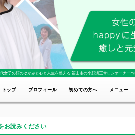
0代女子の顔のゆがみと心と人生を整える
福山市の小顔矯正サロンオーナーmi
トップ
プロフィール
初めての方へ
メニュー
をお読みください