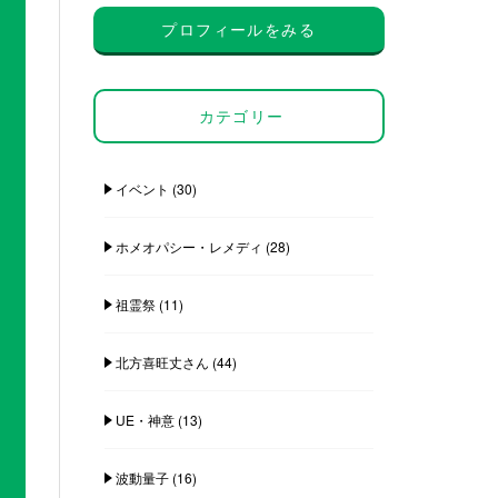
プロフィールをみる
カテゴリー
イベント
(30)
ホメオパシー・レメディ
(28)
祖霊祭
(11)
北方喜旺丈さん
(44)
UE・神意
(13)
波動量子
(16)