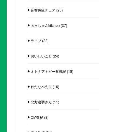
音響免疫チェア
(25)
あっちゃんkitchen
(37)
ライブ
(22)
おいしいこと
(24)
オトナアトピー奮戦記
(18)
わたなべ先生
(16)
北方邁羽さん
(11)
OM数秘
(8)