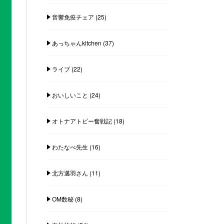
音響免疫チェア
(25)
あっちゃんkitchen
(37)
ライブ
(22)
おいしいこと
(24)
オトナアトピー奮戦記
(18)
わたなべ先生
(16)
北方邁羽さん
(11)
OM数秘
(8)