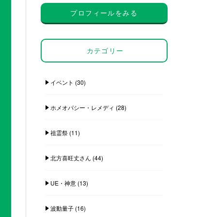
プロフィールをみる
カテゴリー
イベント
(30)
ホメオパシー・レメディ
(28)
祖霊祭
(11)
北方喜旺丈さん
(44)
UE・神意
(13)
波動量子
(16)