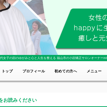
0代女子の顔のゆがみと心と人生を整える
福山市の小顔矯正サロンオーナーmi
トップ
プロフィール
初めての方へ
メニュー
をお読みください