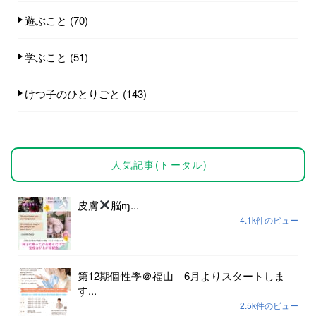
遊ぶこと
(70)
学ぶこと
(51)
けつ子のひとりごと
(143)
人気記事(トータル)
皮膚
脳ɱ...
4.1k件のビュー
第12期個性學＠福山 6月よりスタートしま
す...
2.5k件のビュー