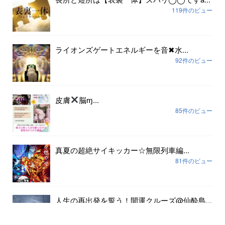
119件のビュー
ライオンズゲートエネルギーを音✖︎水...
92件のビュー
皮膚
脳ɱ...
85件のビュー
真夏の超絶サイキッカー☆無限列車編...
81件のビュー
人生の再出発を誓う！開運クルーズ@仙酔島...
79件のビュー