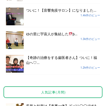
ついに！【音響免疫サロン】になりました...
1.4k件のビュー
ゆの里に宇宙人が集結した
þ...
1.3k件のビュー
【奇跡の治療をする歯医者さん】ついに！福
山へ♡...
1.2k件のビュー
人気記事(月間)
長所と短所は【表裏一体】ズバリ◯◯ですȃ...