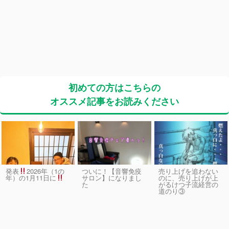
初めての方はこちらの
オススメ記事をお読みください
発表
2026年（1の
ついに！【音響免疫
売り上げを追わない
サロン】になりまし
のに、売り上げが上
年）の1月11日に
た
がるけつ子流経営の
道のり③