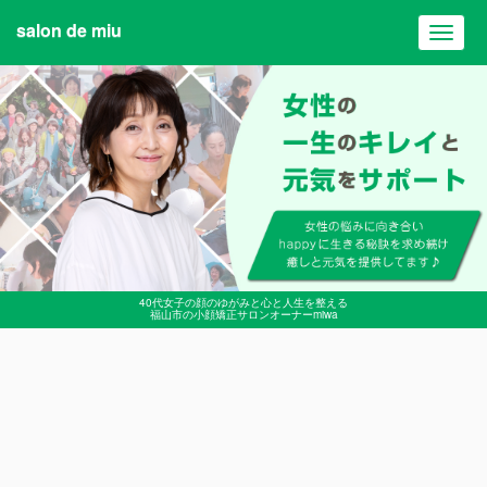
salon de miu
Toggl
navig
40代女子の顔のゆがみと心と人生を整える
福山市の小顔矯正サロンオーナーmiwa