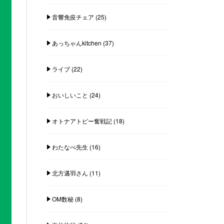
音響免疫チェア
(25)
あっちゃんkitchen
(37)
ライブ
(22)
おいしいこと
(24)
オトナアトピー奮戦記
(18)
わたなべ先生
(16)
北方邁羽さん
(11)
OM数秘
(8)