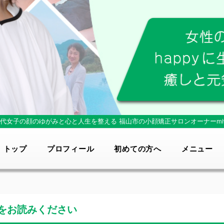
0代女子の顔のゆがみと心と人生を整える
福山市の小顔矯正サロンオーナーmi
トップ
プロフィール
初めての方へ
メニュー
をお読みください