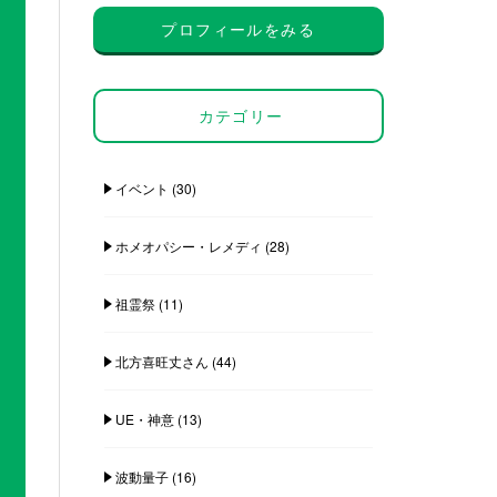
プロフィールをみる
カテゴリー
イベント
(30)
ホメオパシー・レメディ
(28)
祖霊祭
(11)
北方喜旺丈さん
(44)
UE・神意
(13)
波動量子
(16)