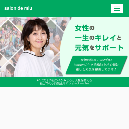
salon de miu
Toggl
navig
40代女子の顔のゆがみと心と人生を整える
福山市の小顔矯正サロンオーナーmiwa