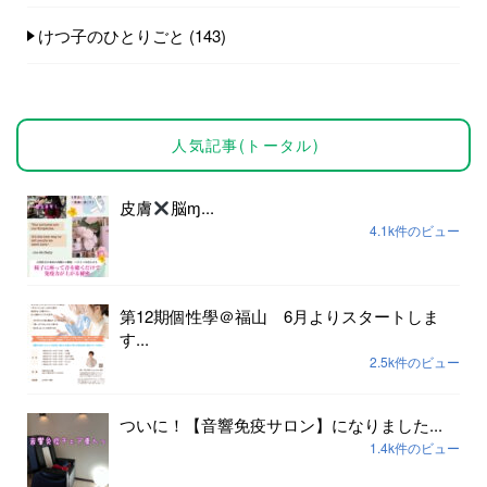
けつ子のひとりごと
(143)
人気記事(トータル)
皮膚
脳ɱ...
4.1k件のビュー
第12期個性學＠福山 6月よりスタートしま
す...
2.5k件のビュー
ついに！【音響免疫サロン】になりました...
1.4k件のビュー