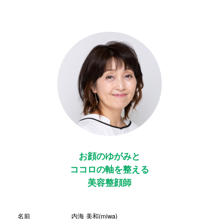
お顔のゆがみと
ココロの軸を整える
美容整顔師
名前
内海 美和(miwa)