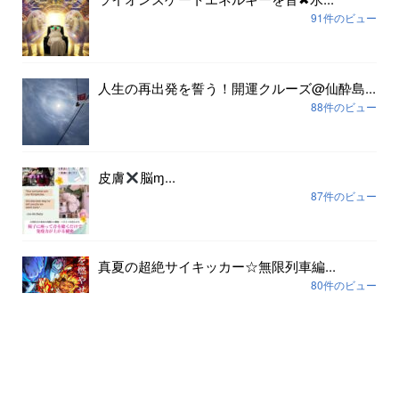
91件のビュー
人生の再出発を誓う！開運クルーズ@仙酔島...
88件のビュー
皮膚
脳ɱ...
87件のビュー
真夏の超絶サイキッカー☆無限列車編...
80件のビュー
アーカイブ