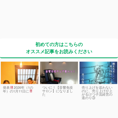
初めての方はこちらの
オススメ記事をお読みください
発表
2026年（1の
ついに！【音響免疫
売り上げを追わない
サロン】になりまし
のに、売り上げが上
年）の1月11日に
た
がるけつ子流経営の
道のり③