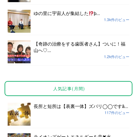
ゆの里に宇宙人が集結した
þ...
1.3k件のビュー
【奇跡の治療をする歯医者さん】ついに！福
山へ♡...
1.2k件のビュー
人気記事(月間)
長所と短所は【表裏一体】ズバリ◯◯ですȃ...
117件のビュー
ライオンズゲートエネルギーを音✖︎水...