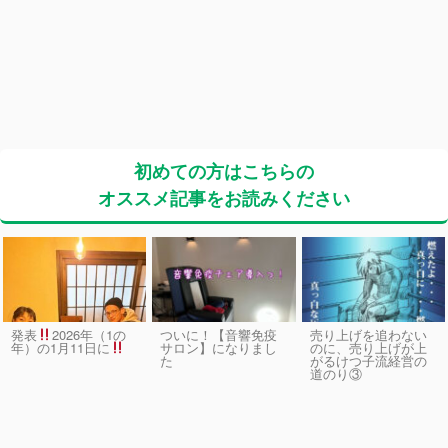
初めての方はこちらの
オススメ記事をお読みください
発表
2026年（1の
ついに！【音響免疫
売り上げを追わない
サロン】になりまし
のに、売り上げが上
年）の1月11日に
た
がるけつ子流経営の
道のり③