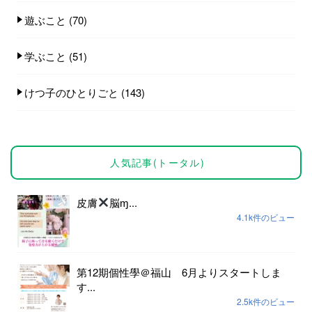
遊ぶこと
(70)
学ぶこと
(51)
けつ子のひとりごと
(143)
人気記事(トータル)
皮膚
脳ɱ...
4.1k件のビュー
第12期個性學＠福山 6月よりスタートしま
す...
2.5k件のビュー