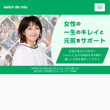
salon de miu
Toggl
navig
40代女子の顔のゆがみと心と人生を整える
福山市の小顔矯正サロンオーナーmiwa