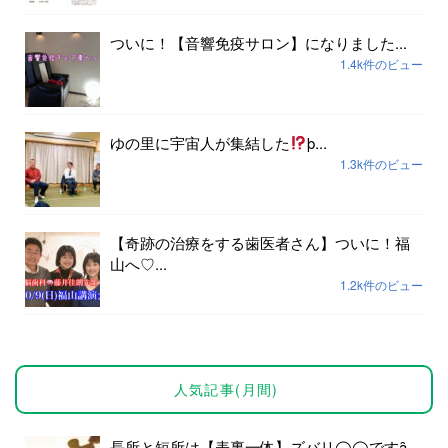
ついに！【音響免疫サロン】になりました...
1.4k件のビュー
ゆの里に宇宙人が集結した
þ...
1.3k件のビュー
【奇跡の治療をする歯医者さん】ついに！福
山へ♡...
1.2k件のビュー
人気記事(月間)
長所と短所は【表裏一体】ズバリ◯◯ですȃ...