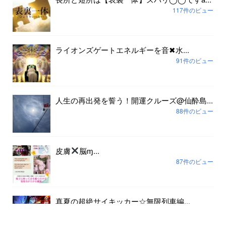
117件のビュー
ライオンズゲートエネルギーを音✖︎水...
91件のビュー
人生の再出発を誓う！開運クルーズ@仙酔島...
88件のビュー
皮膚
脳ɱ...
87件のビュー
真夏の超絶サイキッカー☆無限列車編...
80件のビュー