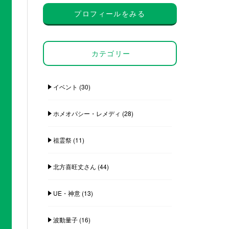
プロフィールをみる
カテゴリー
イベント
(30)
ホメオパシー・レメディ
(28)
祖霊祭
(11)
北方喜旺丈さん
(44)
UE・神意
(13)
波動量子
(16)