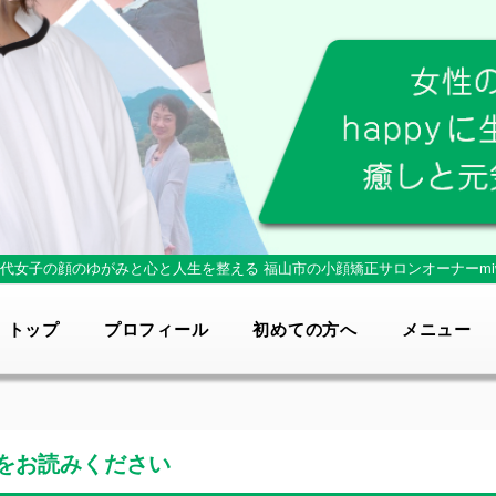
0代女子の顔のゆがみと心と人生を整える
福山市の小顔矯正サロンオーナーmi
トップ
プロフィール
初めての方へ
メニュー
をお読みください