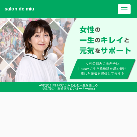
salon de miu
Toggl
navig
40代女子の顔のゆがみと心と人生を整える
福山市の小顔矯正サロンオーナーmiwa