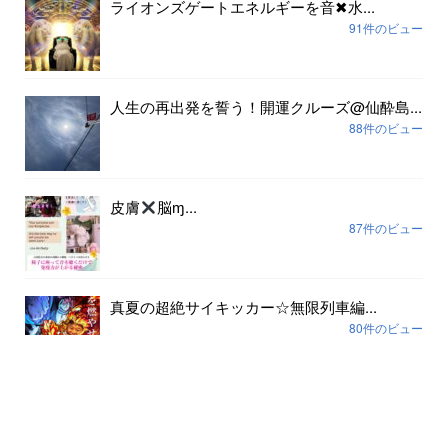
ライオンズゲートエネルギーを音✖︎水...
91件のビュー
人生の再出発を誓う！開運クルーズ@仙酔島...
88件のビュー
皮膚
脳ɱ...
87件のビュー
真夏の超絶サイキッカー☆無限列車編...
80件のビュー