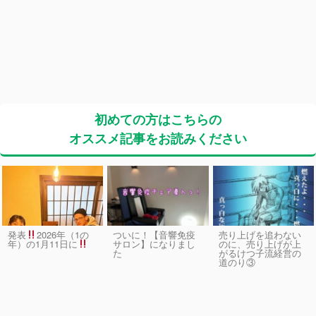
初めての方はこちらの
オススメ記事をお読みください
発表
2026年（1の
ついに！【音響免疫
売り上げを追わない
サロン】になりまし
のに、売り上げが上
年）の1月11日に
た
がるけつ子流経営の
道のり③