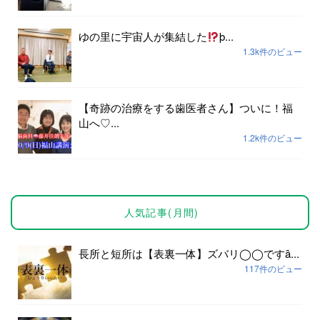
ゆの里に宇宙人が集結した
þ...
1.3k件のビュー
【奇跡の治療をする歯医者さん】ついに！福
山へ♡...
1.2k件のビュー
人気記事(月間)
長所と短所は【表裏一体】ズバリ◯◯ですȃ...
117件のビュー