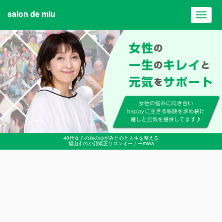
salon de miu
Toggl
navig
40代女子の顔のゆがみと心と人生を整える
福山市の小顔矯正サロンオーナーmiwa