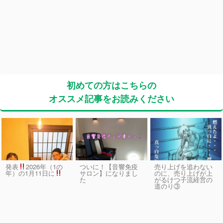
初めての方はこちらの
オススメ記事をお読みください
発表
2026年（1の
ついに！【音響免疫
売り上げを追わない
サロン】になりまし
のに、売り上げが上
年）の1月11日に
た
がるけつ子流経営の
道のり③