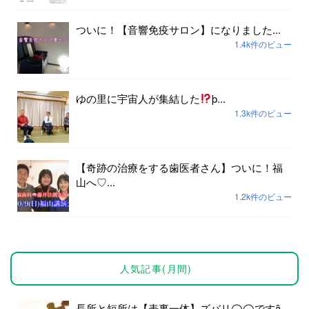
ついに！【音響免疫サロン】になりました...
1.4k件のビュー
ゆの里に宇宙人が集結した
þ...
1.3k件のビュー
【奇跡の治療をする歯医者さん】ついに！福
山へ♡...
1.2k件のビュー
人気記事(月間)
長所と短所は【表裏一体】ズバリ◯◯ですȃ...