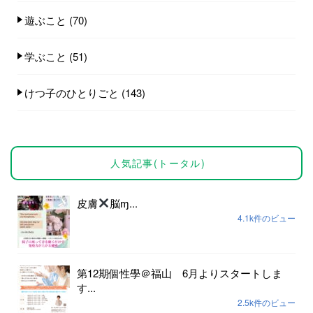
遊ぶこと
(70)
学ぶこと
(51)
けつ子のひとりごと
(143)
人気記事(トータル)
皮膚
脳ɱ...
4.1k件のビュー
第12期個性學＠福山 6月よりスタートしま
す...
2.5k件のビュー