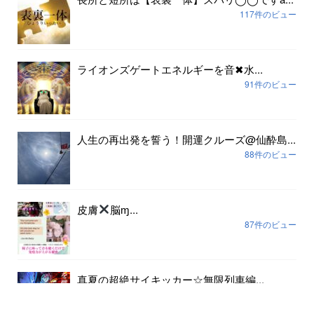
117件のビュー
ライオンズゲートエネルギーを音✖︎水...
91件のビュー
人生の再出発を誓う！開運クルーズ@仙酔島...
88件のビュー
皮膚
脳ɱ...
87件のビュー
真夏の超絶サイキッカー☆無限列車編...
80件のビュー