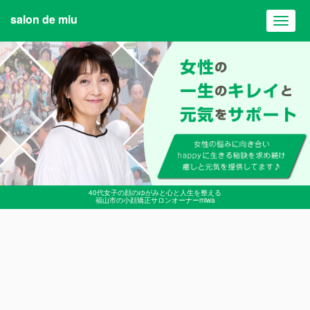
salon de miu
Toggl
navig
40代女子の顔のゆがみと心と人生を整える
福山市の小顔矯正サロンオーナーmiwa