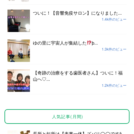
ついに！【音響免疫サロン】になりました...
1.4k件のビュー
ゆの里に宇宙人が集結した
þ...
1.3k件のビュー
【奇跡の治療をする歯医者さん】ついに！福
山へ♡...
1.2k件のビュー
人気記事(月間)
長所と短所は【表裏一体】ズバリ◯◯ですȃ...