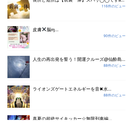
116件のビュー
皮膚
脳ɱ...
90件のビュー
人生の再出発を誓う！開運クルーズ@仙酔島...
88件のビュー
ライオンズゲートエネルギーを音✖︎水...
88件のビュー
真夏の超絶サイキッカー☆無限列車編...
80件のビュー