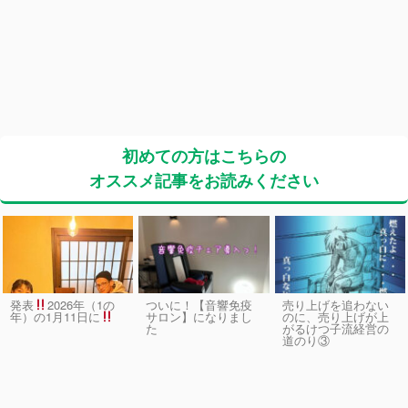
初めての方はこちらの
オススメ記事をお読みください
発表
2026年（1の
ついに！【音響免疫
売り上げを追わない
サロン】になりまし
のに、売り上げが上
年）の1月11日に
た
がるけつ子流経営の
道のり③