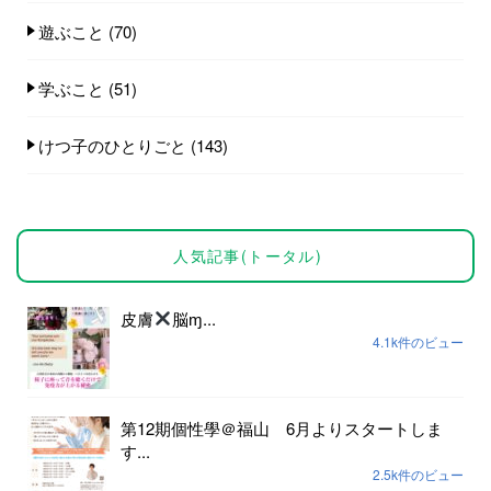
遊ぶこと
(70)
学ぶこと
(51)
けつ子のひとりごと
(143)
人気記事(トータル)
皮膚
脳ɱ...
4.1k件のビュー
第12期個性學＠福山 6月よりスタートしま
す...
2.5k件のビュー