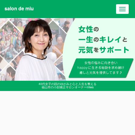
salon de miu
Toggl
navig
40代女子の顔のゆがみと心と人生を整える
福山市の小顔矯正サロンオーナーmiwa