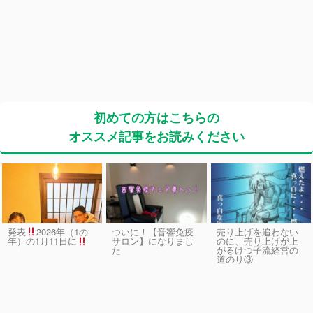
初めての方はこちらの
オススメ記事をお読みください
発表
2026年（1の
ついに！【音響免疫
売り上げを追わない
サロン】になりまし
のに、売り上げが上
年）の1月11日に
た
がるけつ子流経営の
道のり③