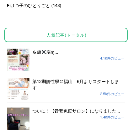
けつ子のひとりごと
(143)
人気記事(トータル)
皮膚
脳ɱ...
4.1k件のビュー
第12期個性學＠福山 6月よりスタートしま
す...
2.5k件のビュー
ついに！【音響免疫サロン】になりました...
1.4k件のビュー