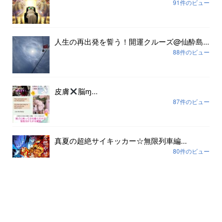
91件のビュー
人生の再出発を誓う！開運クルーズ@仙酔島...
88件のビュー
皮膚
脳ɱ...
87件のビュー
真夏の超絶サイキッカー☆無限列車編...
80件のビュー
アーカイブ