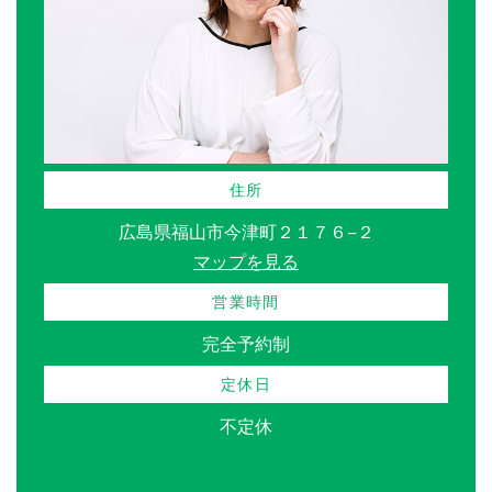
住所
広島県福山市今津町２１７６−２
マップを見る
営業時間
完全予約制
定休日
不定休