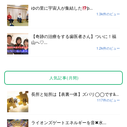
ゆの里に宇宙人が集結した
þ...
1.3k件のビュー
【奇跡の治療をする歯医者さん】ついに！福
山へ♡...
1.2k件のビュー
人気記事(月間)
長所と短所は【表裏一体】ズバリ◯◯ですȃ...
117件のビュー
ライオンズゲートエネルギーを音✖︎水...