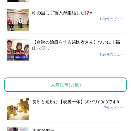
ゆの里に宇宙人が集結した
þ...
1.3k件のビュー
【奇跡の治療をする歯医者さん】ついに！福
山へ♡...
1.2k件のビュー
人気記事(月間)
長所と短所は【表裏一体】ズバリ◯◯ですȃ...
117件のビュー
皮膚
脳ɱ...