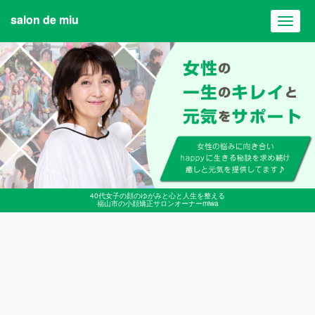
salon de miu
Toggl
navig
40代女子の顔のゆがみと心と人生を整える
福山市の小顔矯正サロンオーナーmiwa