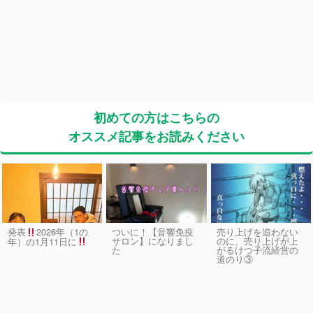
初めての方はこちらの
オススメ記事をお読みください
発表
2026年（1の
ついに！【音響免疫
売り上げを追わない
サロン】になりまし
のに、売り上げが上
年）の1月11日に
た
がるけつ子流経営の
道のり③