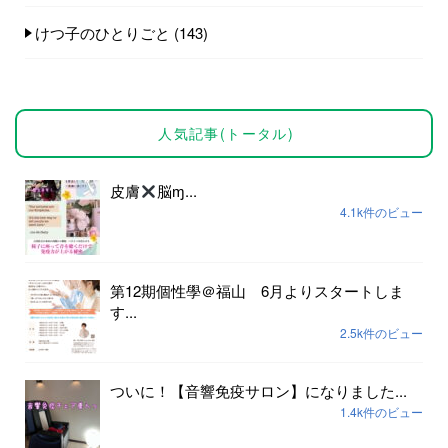
けつ子のひとりごと
(143)
人気記事(トータル)
皮膚
脳ɱ...
4.1k件のビュー
第12期個性學＠福山 6月よりスタートしま
す...
2.5k件のビュー
ついに！【音響免疫サロン】になりました...
1.4k件のビュー