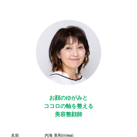
お顔のゆがみと
ココロの軸を整える
美容整顔師
名前
内海 美和(miwa)