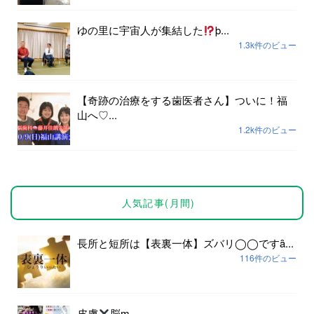
ゆの里に宇宙人が集結した
þ...
1.3k件のビュー
【奇跡の治療をする歯医者さん】ついに！福
山へ♡...
1.2k件のビュー
人気記事(月間)
長所と短所は【表裏一体】ズバリ◯◯ですȃ...
116件のビュー
皮膚
脳ɱ...