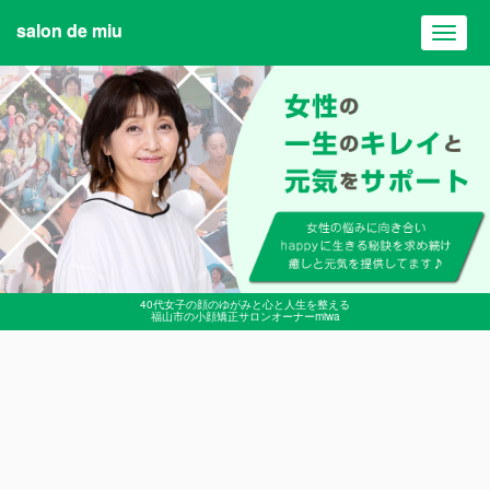
salon de miu
Toggl
navig
40代女子の顔のゆがみと心と人生を整える
福山市の小顔矯正サロンオーナーmiwa