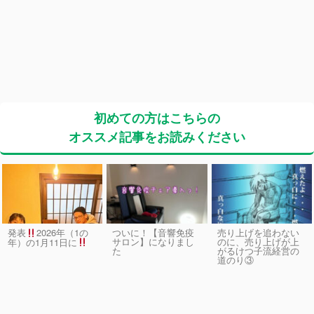
初めての方はこちらの
オススメ記事をお読みください
発表
2026年（1の
ついに！【音響免疫
売り上げを追わない
サロン】になりまし
のに、売り上げが上
年）の1月11日に
た
がるけつ子流経営の
道のり③