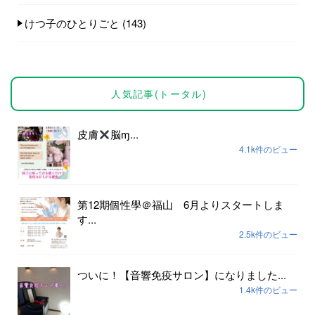
けつ子のひとりごと
(143)
人気記事(トータル)
皮膚
脳ɱ...
4.1k件のビュー
第12期個性學＠福山 6月よりスタートしま
す...
2.5k件のビュー
ついに！【音響免疫サロン】になりました...
1.4k件のビュー