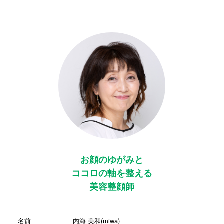
お顔のゆがみと
ココロの軸を整える
美容整顔師
名前
内海 美和(miwa)