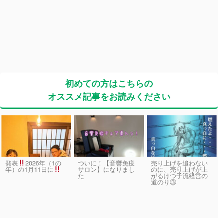
初めての方はこちらの
オススメ記事をお読みください
発表
2026年（1の
ついに！【音響免疫
売り上げを追わない
サロン】になりまし
のに、売り上げが上
年）の1月11日に
た
がるけつ子流経営の
道のり③