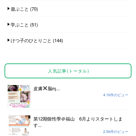
遊ぶこと
(70)
学ぶこと
(51)
けつ子のひとりごと
(144)
人気記事(トータル)
皮膚
脳ɱ...
4.1k件のビュー
第12期個性學＠福山 6月よりスタートしま
す...
2.5k件のビュー