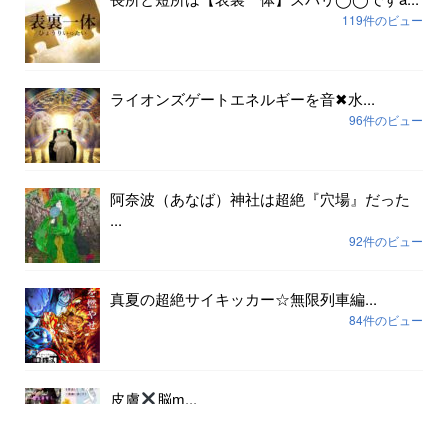
119件のビュー
ライオンズゲートエネルギーを音✖︎水...
96件のビュー
阿奈波（あなば）神社は超絶『穴場』だった
...
92件のビュー
真夏の超絶サイキッカー☆無限列車編...
84件のビュー
皮膚
脳ɱ...
80件のビュー