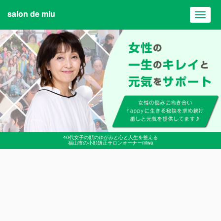
salon de miu
Toggl
navig
40代女子の顔のゆがみと心と人生を整える
福山市の小顔矯正サロンオーナーmiwa