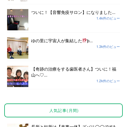
ついに！【音響免疫サロン】になりました...
1.4k件のビュー
ゆの里に宇宙人が集結した
þ...
1.3k件のビュー
【奇跡の治療をする歯医者さん】ついに！福
山へ♡...
1.2k件のビュー
人気記事(月間)
長所と短所は【表裏一体】ズバリ◯◯ですȃ...