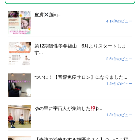
皮膚
脳ɱ...
4.1k件のビュー
第12期個性學＠福山 6月よりスタートしま
す...
2.5k件のビュー
ついに！【音響免疫サロン】になりました...
1.4k件のビュー
ゆの里に宇宙人が集結した
þ...
1.3k件のビュー
【奇跡の治療をする歯医者さん】ついに！福