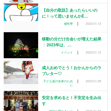
【自分の取説】あったらいいの
に！って思いませんかȄ…
|
個性學
2023.01.13
移動の分だけ出会いが増えた結果
2023年は、…
|
イベント
2023.01.12
成人おめでとう！おかんからのラ
ブレター♡
|
子ども達の未来のため
2023.01.09
に
安定を求めると！不安定を生み出
す
|
神社仏閣おまいり
2023.01.08