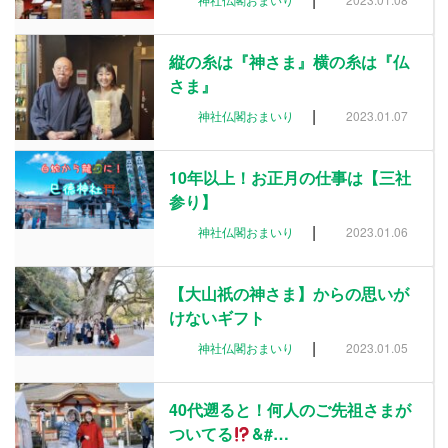
縦の糸は『神さま』横の糸は『仏
さま』
|
神社仏閣おまいり
2023.01.07
10年以上！お正月の仕事は【三社
参り】
|
神社仏閣おまいり
2023.01.06
【大山祇の神さま】からの思いが
けないギフト
|
神社仏閣おまいり
2023.01.05
40代遡ると！何人のご先祖さまが
ついてる
&#…