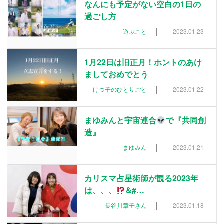
なんにも予定がない空白の1日の
過ごし方
|
遊ぶこと
2023.01.23
1月22日は旧正月！ホントのあけ
ましておめでとう
|
けつ子のひとりごと
2023.01.22
まゆみんと宇宙連合
で『共同創
造』
|
まゆみん
2023.01.21
カリスマ占星術師が観る2023年
は、、、
&#…
|
長谷川章子さん
2023.01.18