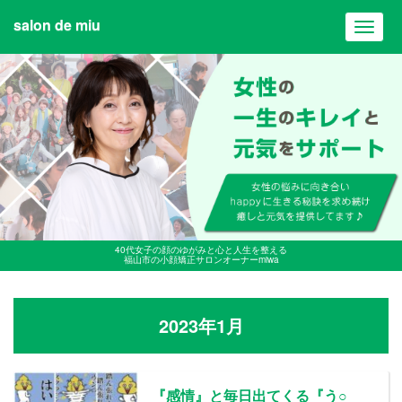
salon de miu
Toggl
navig
40代女子の顔のゆがみと心と人生を整える
福山市の小顔矯正サロンオーナーmiwa
2023年1月
『感情』と毎日出てくる『う○