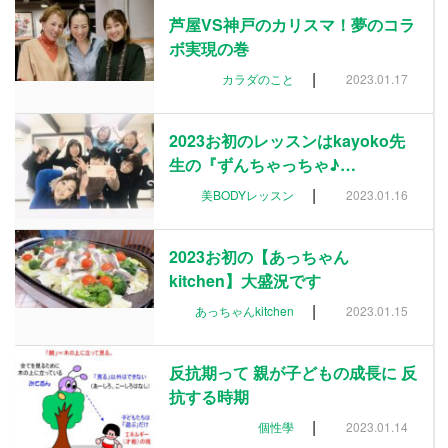
芦屋VS神戸のカリスマ！夢のコラ
ボ実現の巻
|
カラダのこと
2023.01.17
2023お初のレッスンはkayoko先
生の『ずんちゃっちゃ♪…
|
美BODYレッスン
2023.01.16
2023お初の【あっちゃん
kitchen】大盛況です
|
あっちゃんkitchen
2023.01.15
反抗期って 親が子どもの成長に 反
抗する時期
|
個性學
2023.01.14