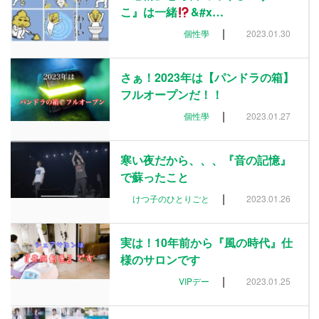
こ』は一緒
&#x…
|
個性學
2023.01.30
さぁ！2023年は【パンドラの箱】
フルオープンだ！！
|
個性學
2023.01.27
寒い夜だから、、、『音の記憶』
で蘇ったこと
|
けつ子のひとりごと
2023.01.26
実は！10年前から『風の時代』仕
様のサロンです
|
VIPデー
2023.01.25