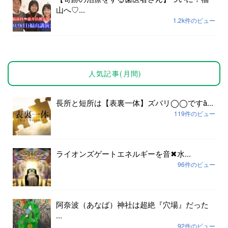
山へ♡...
1.2k件のビュー
人気記事(月間)
長所と短所は【表裏一体】ズバリ◯◯ですȃ...
119件のビュー
ライオンズゲートエネルギーを音✖︎水...
96件のビュー
阿奈波（あなば）神社は超絶『穴場』だった
...
92件のビュー