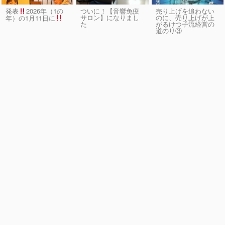
発表
2026年（1の
ついに！【音響免疫
売り上げを追わない
サロン】になりまし
のに、売り上げが上
年）の1月11日に
た
がるけつ子流経営の
道のり③