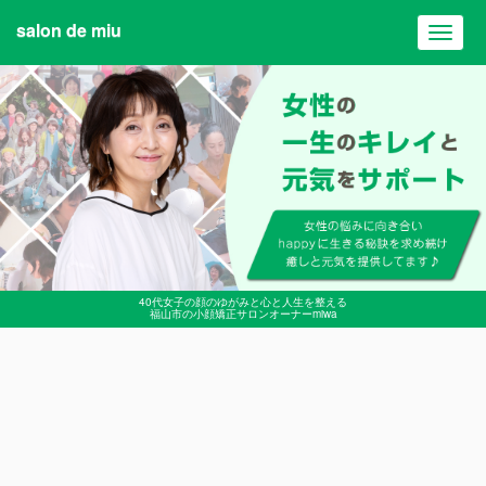
salon de miu
Toggl
navig
40代女子の顔のゆがみと心と人生を整える
福山市の小顔矯正サロンオーナーmiwa