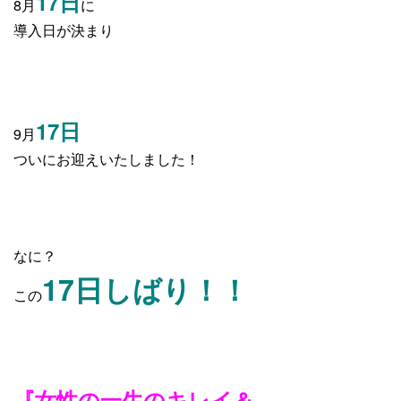
17日
8月
に
導入日が決まり
17日
9月
ついにお迎えいたしました！
なに？
17日しばり！！
この
『女性の一生のキレイ＆