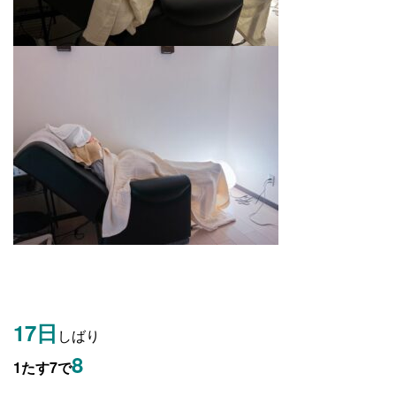
17日
しばり
8
1たす7で