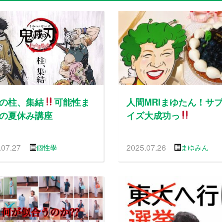
の柱、集結
可能性ま
人間MRIまゆたん！サ
の夏休み講座
イズ大成功っ
.07.27
2025.07.26
個性學
まゆみん