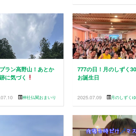
プラン高野山！あとか
777の日！月のしずく3
跡に気づく
お誕生日
.07.10
2025.07.09
神社仏閣おまいり
月のしずく