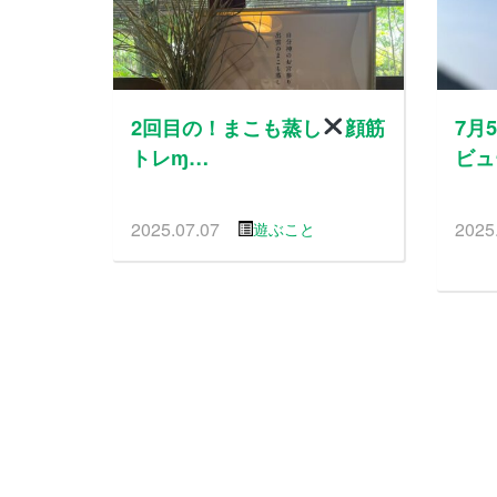
2回目の！まこも蒸し
顔筋
7月
トレɱ…
ビュ
2025.07.07
2025
遊ぶこと