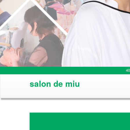
4
salon de miu