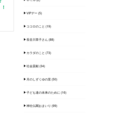
会
！！
VIPデー
(5)
ココロのこと
(19)
長谷川章子さん
(88)
カラダのこと
(73)
社会貢献
(34)
月のしずくゆの里
(50)
子ども達の未来のために
(16)
神社仏閣おまいり
(99)