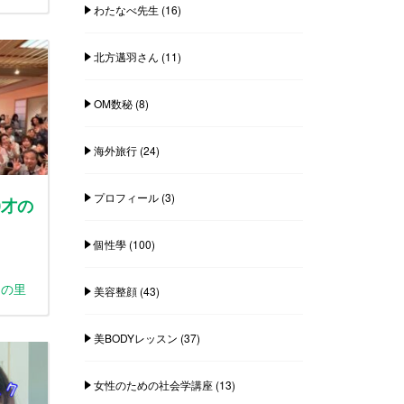
わたなべ先生
(16)
北方邁羽さん
(11)
OM数秘
(8)
海外旅行
(24)
プロフィール
(3)
0才の
個性學
(100)
ゆの里
美容整顔
(43)
美BODYレッスン
(37)
女性のための社会学講座
(13)