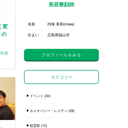
美容整顔師
名前
内海 美和(miwa)
く変
トの
住まい
広島県福山市
の社会
プロフィールをみる
カテゴリー
イベント
(30)
ホメオパシー・レメディ
(28)
祖霊祭
(12)