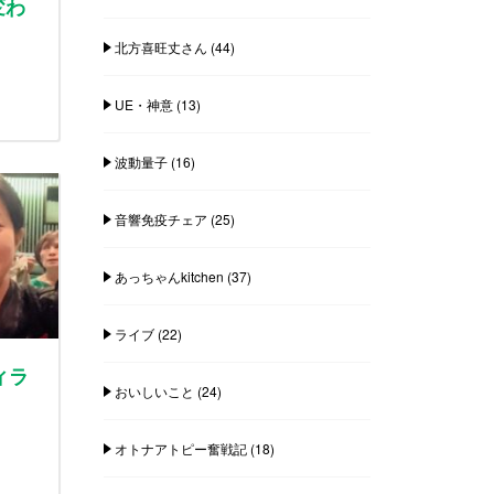
変わ
北方喜旺丈さん
(44)
UE・神意
(13)
波動量子
(16)
音響免疫チェア
(25)
あっちゃんkitchen
(37)
ライブ
(22)
ィラ
おいしいこと
(24)
オトナアトピー奮戦記
(18)
と