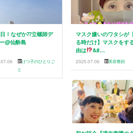
5日！なぜか⁇立螺師デ
マスク嫌いのワタシが
ー@仙酔島
る時だけ】マスクをす
由は
&#…
.07.06
2025.07.06
けつ子のひとりご
美容整顔
と