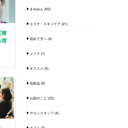
まゆみん
(60)
エステ・スキンケア
(21)
【寝
初めて方へ
(4)
る理
メイク
(1)
オススメ
(5)
化粧品
(9)
お顔のこと
(23)
サロンスタッフ
(4)
ネイル
(2)