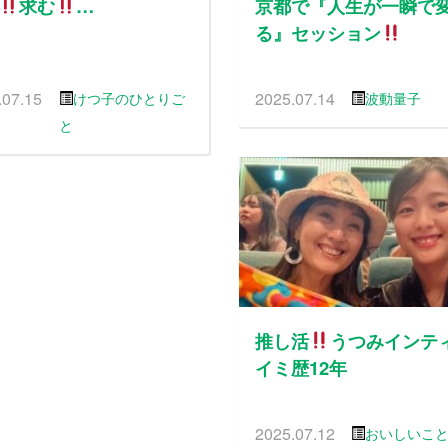
求む
…
京都で『人生が一瞬で
る』セッション
.07.15
2025.07.14
けつ子のひとりご
波動量子
と
推し活
うつみインテ
イミ歴12年
2025.07.12
おいしいこ