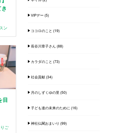
方】
てき
VIPデー
(5)
ッスン
ココロのこと
(19)
長谷川章子さん
(88)
カラダのこと
(73)
社会貢献
(34)
月のしずくゆの里
(50)
を目
子ども達の未来のために
(16)
神社仏閣おまいり
(99)
とりご