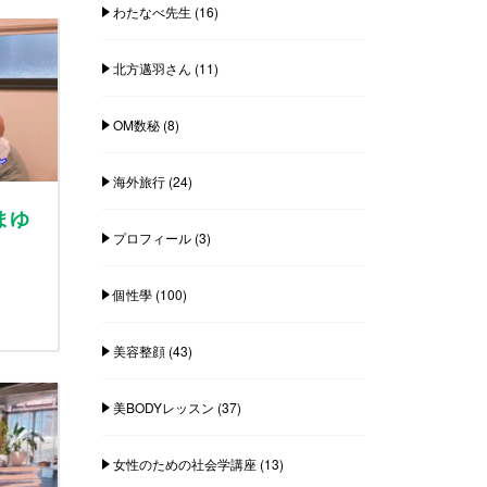
わたなべ先生
(16)
北方邁羽さん
(11)
OM数秘
(8)
海外旅行
(24)
まゆ
プロフィール
(3)
個性學
(100)
美容整顔
(43)
美BODYレッスン
(37)
女性のための社会学講座
(13)