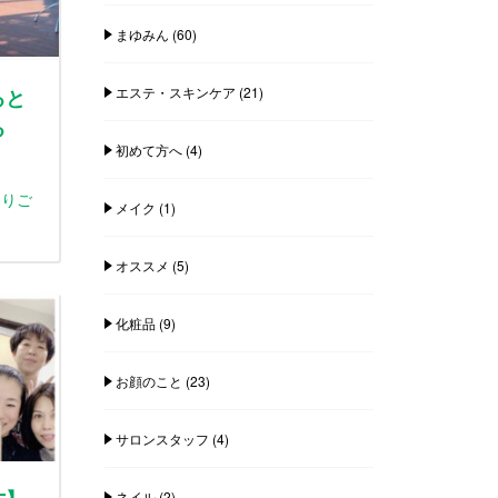
まゆみん
(60)
ると
エステ・スキンケア
(21)
る
初めて方へ
(4)
とりご
メイク
(1)
オススメ
(5)
化粧品
(9)
お顔のこと
(23)
サロンスタッフ
(4)
ネイル
(2)