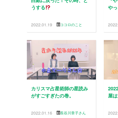
白紙に戻った！その時、ど
『や
うする
やっ
2022.01.19
2022
ココロのこと
カリスマ占星術師の星読み
20
がすごすぎたの巻。
屋は
2022.01.16
2022
長谷川章子さん