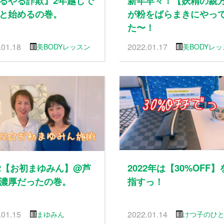
るやる詐欺』2年越しで
新年早々！【妖精の親
と始めるの巻。
が粉をばらまきにやっ
た〜！
.01.18
2022.01.17
美BODYレッスン
美BODYレ
22【お初まゆみん】@芦
2022年は【30%OFF】
濃厚だったの巻。
指すっ！
.01.15
2022.01.14
まゆみん
けつ子のひ