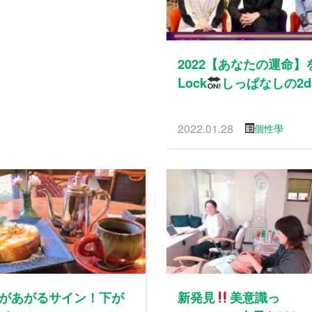
2022【あなたの運命】
Lock
しっぱなしの2d
2022.01.28
個性學
があがるサイン！下が
新発見
美意識っ