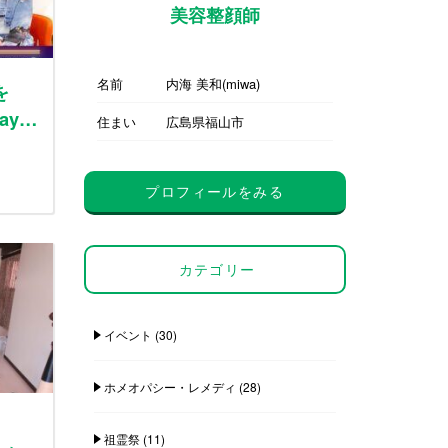
美容整顔師
名前
内海 美和(miwa)
を
ay…
住まい
広島県福山市
プロフィールをみる
カテゴリー
イベント
(30)
ホメオパシー・レメディ
(28)
祖霊祭
(11)