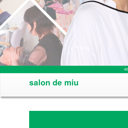
4
salon de miu