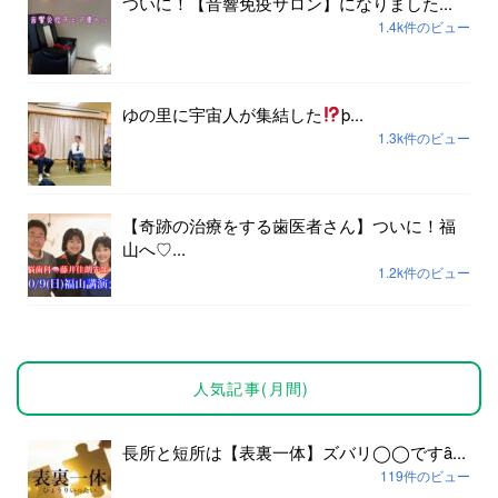
ついに！【音響免疫サロン】になりました...
1.4k件のビュー
ゆの里に宇宙人が集結した
þ...
1.3k件のビュー
【奇跡の治療をする歯医者さん】ついに！福
山へ♡...
1.2k件のビュー
人気記事(月間)
長所と短所は【表裏一体】ズバリ◯◯ですȃ...
119件のビュー