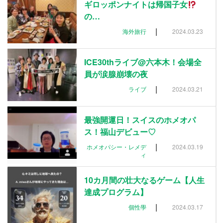
ギロッポンナイトは帰国子女
の…
|
海外旅行
2024.03.23
ICE30thライブ@六本木！会場全
員が涙腺崩壊の夜
|
ライブ
2024.03.21
最強開運日！スイスのホメオパ
ス！福山デビュー♡
|
ホメオパシー・レメデ
2024.03.19
ィ
10カ月間の壮大なるゲーム【人生
達成プログラム】
|
個性學
2024.03.17