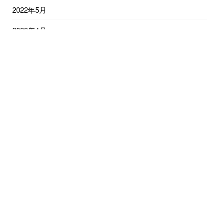
2022年5月
2022年4月
2022年3月
2022年2月
2022年1月
2021年12月
2021年11月
2021年10月
© 2021
40代女子の顔のゆがみと心と人生を整える福山市の小顔矯正サロン
オーナーけつ子