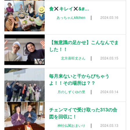
食
キレイ
&#…
|
あっちゃんkitchen
2024.03.16
【無意識の足かせ】こんなんでま
した！！
|
北方喜旺丈さん
2024.03.15
毎月来ないと干からびちゃう
よ！！その場所は？？
|
月のしずくゆの里
2024.03.14
チェンマイで受け取った313の合
図を回収に！
|
神社仏閣おまいり
2024.03.13