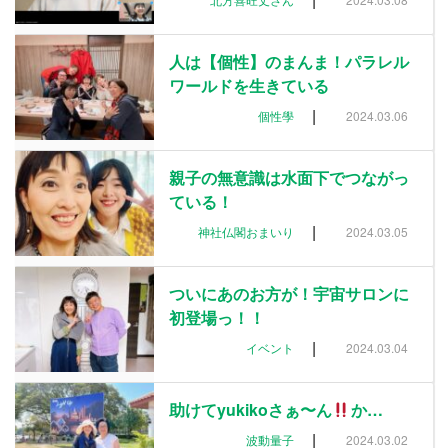
人は【個性】のまんま！パラレル
ワールドを生きている
|
個性學
2024.03.06
親子の無意識は水面下でつながっ
ている！
|
神社仏閣おまいり
2024.03.05
ついにあのお方が！宇宙サロンに
初登場っ！！
|
イベント
2024.03.04
助けてyukikoさぁ〜ん
か…
|
波動量子
2024.03.02