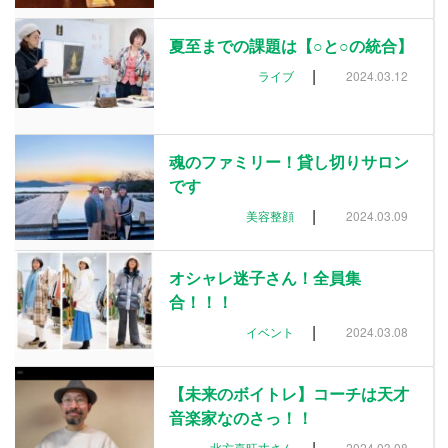
夏至までの課題は【○と○の統合】
|
ライブ
2024.03.12
魂のファミリー！貸し切りサロン
です
|
美容整顔
2024.03.09
オシャレ迷子さん！全員集
合！！！
|
イベント
2024.03.08
【未来のボイトレ】コーチは天才
音楽家なのさっ！！
|
北方喜旺丈さん
2024.03.08