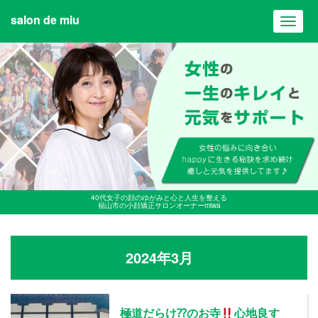
salon de miu
Toggl
navig
40代女子の顔のゆがみと心と人生を整える
福山市の小顔矯正サロンオーナーmiwa
2024年3月
極道だらけ⁇のお寺
心地良す