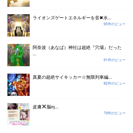
ライオンズゲートエネルギーを音✖︎水...
95件のビュー
阿奈波（あなば）神社は超絶『穴場』だった
...
91件のビュー
真夏の超絶サイキッカー☆無限列車編...
82件のビュー
皮膚
脳ɱ...
79件のビュー