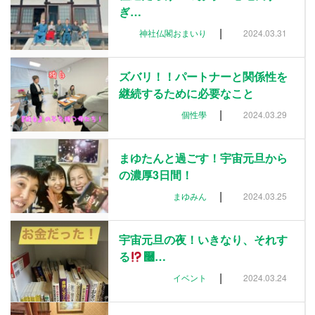
ぎ…
|
神社仏閣おまいり
2024.03.31
ズバリ！！パートナーと関係性を
継続するために必要なこと
|
個性學
2024.03.29
まゆたんと過ごす！宇宙元旦から
の濃厚3日間！
|
まゆみん
2024.03.25
宇宙元旦の夜！いきなり、それす
る
࿠…
|
イベント
2024.03.24