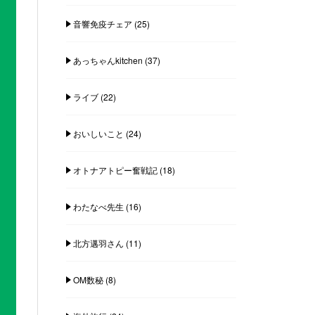
音響免疫チェア
(25)
あっちゃんkitchen
(37)
ライブ
(22)
おいしいこと
(24)
オトナアトピー奮戦記
(18)
わたなべ先生
(16)
北方邁羽さん
(11)
OM数秘
(8)