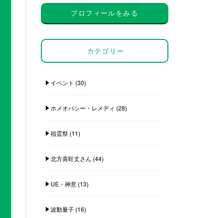
プロフィールをみる
カテゴリー
イベント
(30)
ホメオパシー・レメディ
(28)
祖霊祭
(11)
北方喜旺丈さん
(44)
UE・神意
(13)
波動量子
(16)