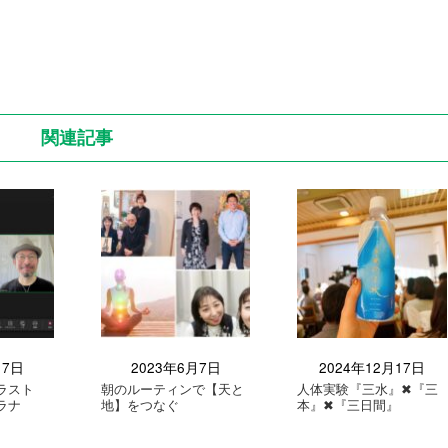
関連記事
月7日
2023年6月7日
2024年12月17日
ラスト
朝のルーティンで【天と
人体実験『三水』✖︎『三
ラナ
地】をつなぐ
本』✖︎『三日間』