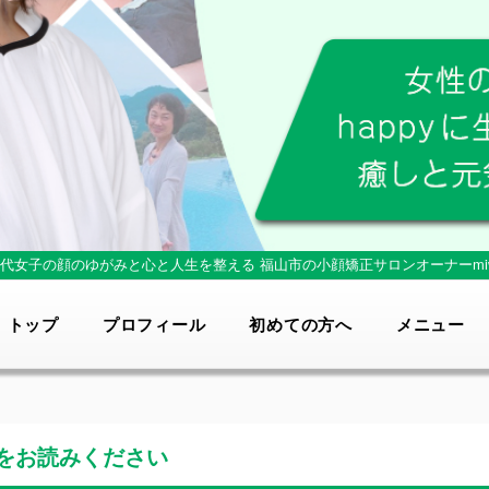
0代女子の顔のゆがみと心と人生を整える
福山市の小顔矯正サロンオーナーmi
トップ
プロフィール
初めての方へ
メニュー
をお読みください