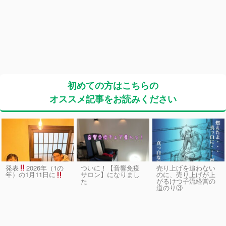
初めての方はこちらの
オススメ記事をお読みください
発表
2026年（1の
ついに！【音響免疫
売り上げを追わない
サロン】になりまし
のに、売り上げが上
年）の1月11日に
た
がるけつ子流経営の
道のり③