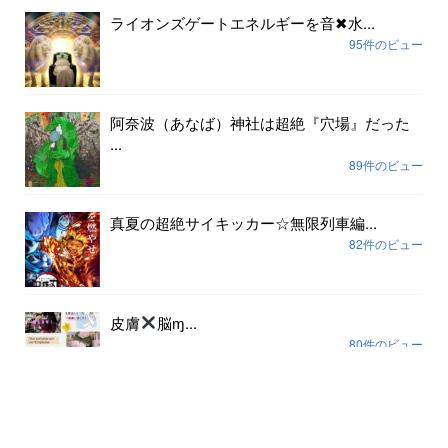
ライオンズゲートエネルギーを音✖︎水...
95件のビュー
阿奈波（あなば）神社は超絶『穴場』だった
...
89件のビュー
真夏の超絶サイキッカー☆無限列車編...
82件のビュー
皮膚
脳ɱ...
80件のビュー