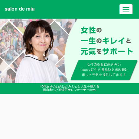
salon de miu
Toggl
navig
40代女子の顔のゆがみと心と人生を整える
福山市の小顔矯正サロンオーナーmiwa