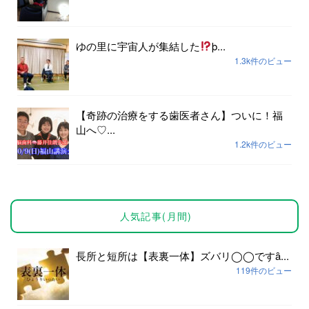
ゆの里に宇宙人が集結した
þ...
1.3k件のビュー
【奇跡の治療をする歯医者さん】ついに！福
山へ♡...
1.2k件のビュー
人気記事(月間)
長所と短所は【表裏一体】ズバリ◯◯ですȃ...
119件のビュー