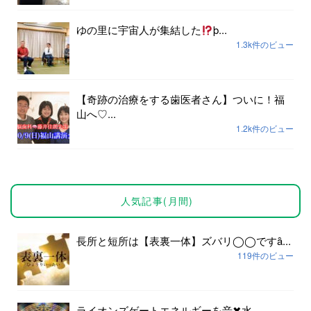
ゆの里に宇宙人が集結した
þ...
1.3k件のビュー
【奇跡の治療をする歯医者さん】ついに！福
山へ♡...
1.2k件のビュー
人気記事(月間)
長所と短所は【表裏一体】ズバリ◯◯ですȃ...
119件のビュー
ライオンズゲートエネルギーを音✖︎水...