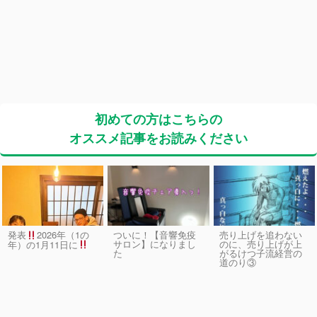
初めての方はこちらの
オススメ記事をお読みください
発表
2026年（1の
ついに！【音響免疫
売り上げを追わない
サロン】になりまし
のに、売り上げが上
年）の1月11日に
た
がるけつ子流経営の
道のり③