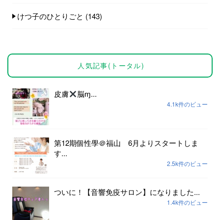
けつ子のひとりごと
(143)
人気記事(トータル)
皮膚
脳ɱ...
4.1k件のビュー
第12期個性學＠福山 6月よりスタートしま
す...
2.5k件のビュー
ついに！【音響免疫サロン】になりました...
1.4k件のビュー