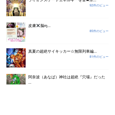
92件のビュー
皮膚
脳ɱ...
85件のビュー
真夏の超絶サイキッカー☆無限列車編...
81件のビュー
阿奈波（あなば）神社は超絶『穴場』だった
...
81件のビュー
アーカイブ