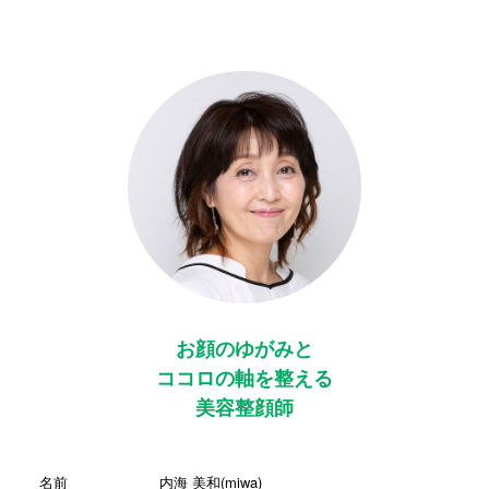
お顔のゆがみと
ココロの軸を整える
美容整顔師
名前
内海 美和(miwa)