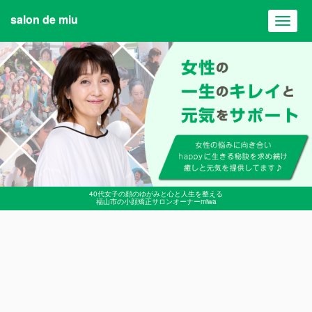
salon de miu
Toggl
navig
40代女子の顔のゆがみと心と人生を整える
福山市の小顔矯正サロンオーナーmiwa