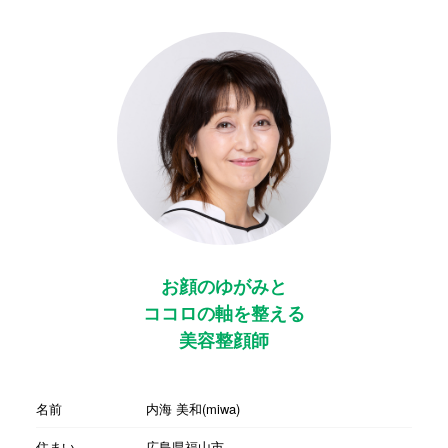
お顔のゆがみと
ココロの軸を整える
美容整顔師
名前
内海 美和(miwa)
住まい
広島県福山市