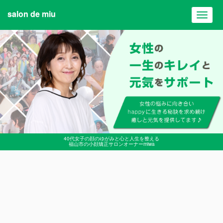
salon de miu
Toggl
navig
40代女子の顔のゆがみと心と人生を整える
福山市の小顔矯正サロンオーナーmiwa