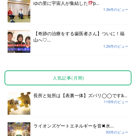
ゆの里に宇宙人が集結した
þ...
1.3k件のビュー
【奇跡の治療をする歯医者さん】ついに！福
山へ♡...
1.2k件のビュー
人気記事(月間)
長所と短所は【表裏一体】ズバリ◯◯ですȃ...
119件のビュー
ライオンズゲートエネルギーを音✖︎水...
93件のビュー