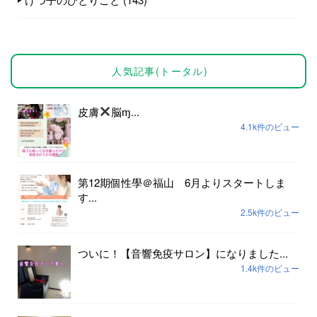
人気記事(トータル)
皮膚
脳ɱ...
4.1k件のビュー
第12期個性學＠福山 6月よりスタートしま
す...
2.5k件のビュー
ついに！【音響免疫サロン】になりました...
1.4k件のビュー