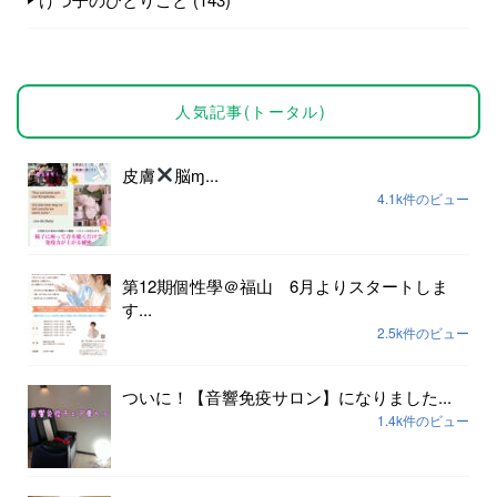
人気記事(トータル)
皮膚
脳ɱ...
4.1k件のビュー
第12期個性學＠福山 6月よりスタートしま
す...
2.5k件のビュー
ついに！【音響免疫サロン】になりました...
1.4k件のビュー