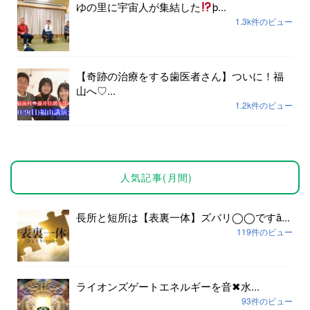
ゆの里に宇宙人が集結した
þ...
1.3k件のビュー
【奇跡の治療をする歯医者さん】ついに！福
山へ♡...
1.2k件のビュー
人気記事(月間)
長所と短所は【表裏一体】ズバリ◯◯ですȃ...
119件のビュー
ライオンズゲートエネルギーを音✖︎水...
93件のビュー