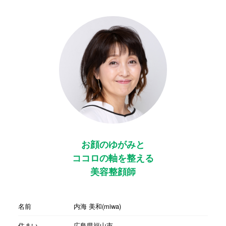
お顔のゆがみと
ココロの軸を整える
美容整顔師
名前
内海 美和(miwa)
住まい
広島県福山市