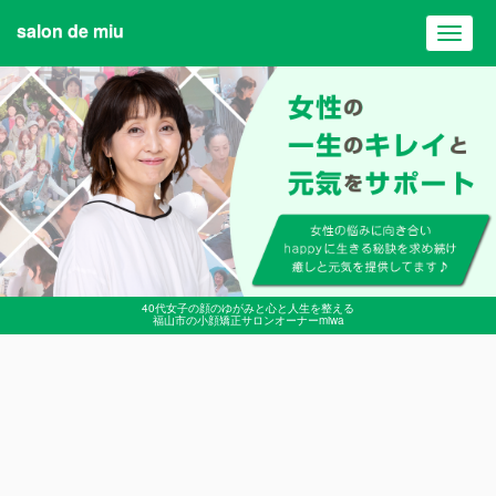
salon de miu
Toggl
navig
40代女子の顔のゆがみと心と人生を整える
福山市の小顔矯正サロンオーナーmiwa