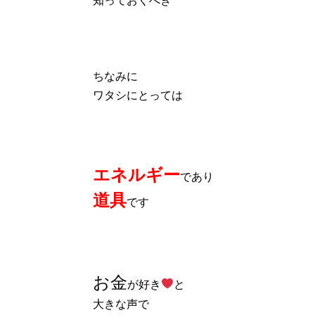
ちなみに
ワタシにとっては
エネルギー
であり
道具
です
お金
が好き
と
大きな声で