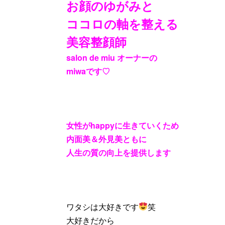
お顔のゆがみと
ココロの軸を整える
美容整顔師
salon de miu
オーナーの
miwa
です
♡
女性が
happy
に生きていくため
内面美＆外見美ともに
人生の質の向上を提供します
ワタシは大好きです
笑
大好きだから