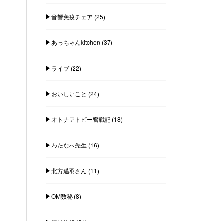
音響免疫チェア
(25)
あっちゃんkitchen
(37)
ライブ
(22)
おいしいこと
(24)
オトナアトピー奮戦記
(18)
わたなべ先生
(16)
北方邁羽さん
(11)
OM数秘
(8)