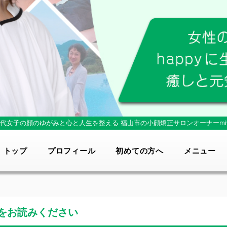
0代女子の顔のゆがみと心と人生を整える
福山市の小顔矯正サロンオーナーmi
トップ
プロフィール
初めての方へ
メニュー
をお読みください