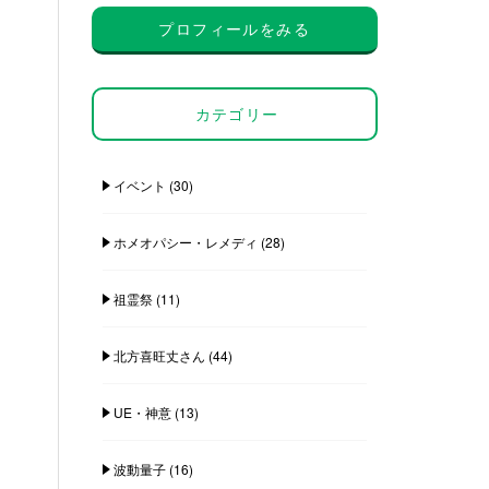
プロフィールをみる
カテゴリー
イベント
(30)
ホメオパシー・レメディ
(28)
祖霊祭
(11)
北方喜旺丈さん
(44)
UE・神意
(13)
波動量子
(16)