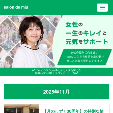
salon de miu
Toggl
navig
40代女子の顔のゆがみと心と人生を整える
福山市の小顔矯正サロンオーナーmiwa
2025年11月
【月のしずく30周年】の特別な情