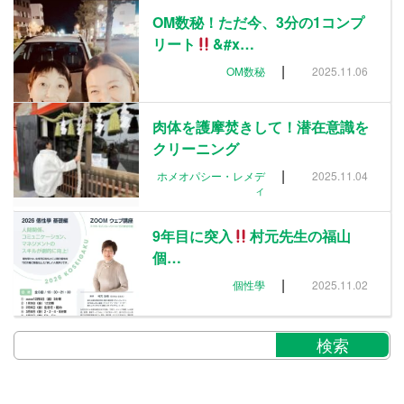
OM数秘！ただ今、3分の1コンプ
リート
&#x…
|
OM数秘
2025.11.06
肉体を護摩焚きして！潜在意識を
クリーニング
|
ホメオパシー・レメデ
2025.11.04
ィ
9年目に突入
村元先生の福山
個…
|
個性學
2025.11.02