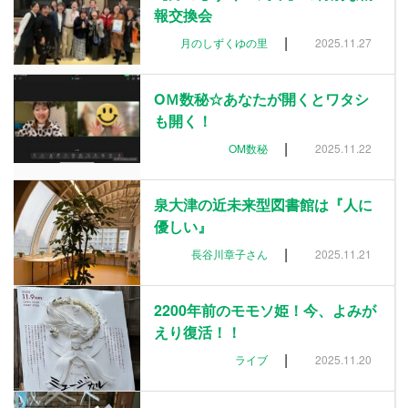
報交換会
|
月のしずくゆの里
2025.11.27
OＭ数秘☆あなたが開くとワタシ
も開く！
|
OM数秘
2025.11.22
泉大津の近未来型図書館は『人に
優しい』
|
長谷川章子さん
2025.11.21
2200年前のモモソ姫！今、よみが
えり復活！！
|
ライブ
2025.11.20