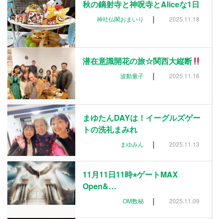
秋の鏑射寺と神呪寺とAliceな1日
|
神社仏閣おまいり
2025.11.18
潜在意識開花の旅☆関西大縦断
|
波動量子
2025.11.16
まゆたんDAYは！イーグルズゲー
トの洗礼まみれ
|
まゆみん
2025.11.13
11月11日11時⭐︎ゲートMAX
Open&…
|
OM数秘
2025.11.09