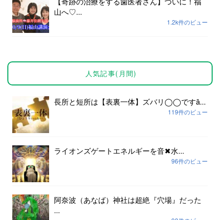
【奇跡の治療をする歯医者さん】ついに！福
山へ♡...
1.2k件のビュー
人気記事(月間)
長所と短所は【表裏一体】ズバリ◯◯ですȃ...
119件のビュー
ライオンズゲートエネルギーを音✖︎水...
96件のビュー
阿奈波（あなば）神社は超絶『穴場』だった
...