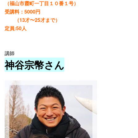
（福山市霞町一丁目１０番１号）
受講料：5000円
（13才〜25才まで）
定員:50人
講師
神谷宗幣さん