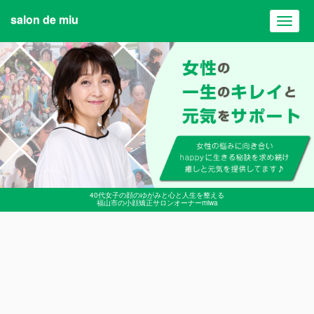
salon de miu
Toggl
navig
40代女子の顔のゆがみと心と人生を整える
福山市の小顔矯正サロンオーナーmiwa