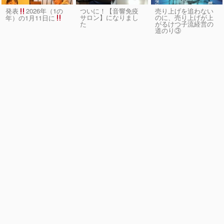
発表
2026年（1の
ついに！【音響免疫
売り上げを追わない
サロン】になりまし
のに、売り上げが上
年）の1月11日に
た
がるけつ子流経営の
道のり③