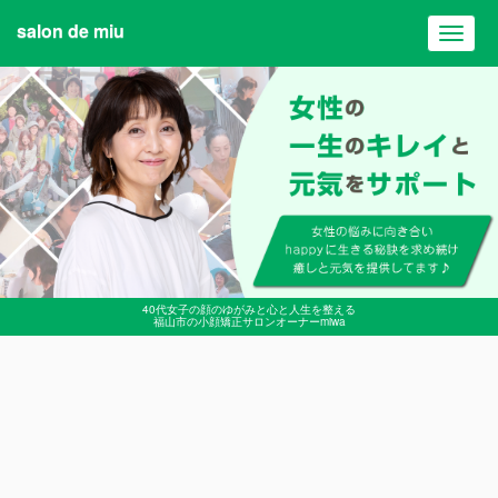
salon de miu
Toggl
navig
40代女子の顔のゆがみと心と人生を整える
福山市の小顔矯正サロンオーナーmiwa