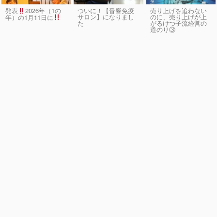
発表
2026年（1の
ついに！【音響免疫
売り上げを追わない
サロン】になりまし
のに、売り上げが上
年）の1月11日に
た
がるけつ子流経営の
道のり③