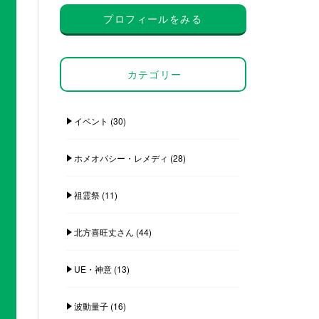
プロフィールをみる
カテゴリー
イベント
(30)
ホメオパシー・レメディ
(28)
祖霊祭
(11)
北方喜旺丈さん
(44)
UE・神意
(13)
波動量子
(16)