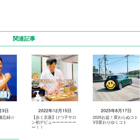
関連記事
月3日
2022年12月15日
2025年8月17日
備忘録☆
【歩く京蒸】けつ子サロ
2025お盆！変わらぬコト
ン初デビューーーーーー
VS変わりゆくコト
ー！！