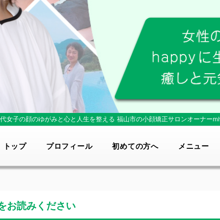
0代女子の顔のゆがみと心と人生を整える
福山市の小顔矯正サロンオーナーmi
トップ
プロフィール
初めての方へ
メニュー
をお読みください