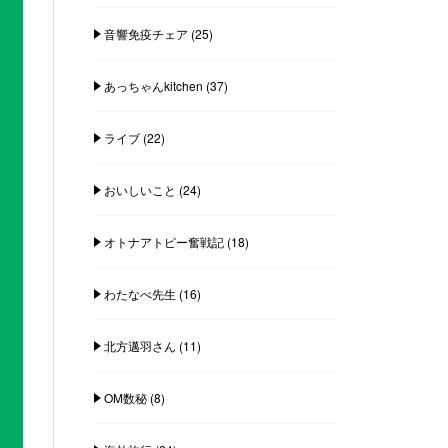
音響免疫チェア
(25)
あっちゃんkitchen
(37)
ライブ
(22)
おいしいこと
(24)
オトナアトピー奮戦記
(18)
わたなべ先生
(16)
北方邁羽さん
(11)
OM数秘
(8)