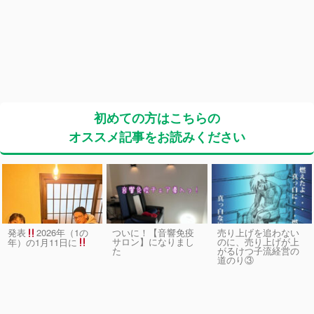
初めての方はこちらの
オススメ記事をお読みください
発表
2026年（1の
ついに！【音響免疫
売り上げを追わない
サロン】になりまし
のに、売り上げが上
年）の1月11日に
た
がるけつ子流経営の
道のり③