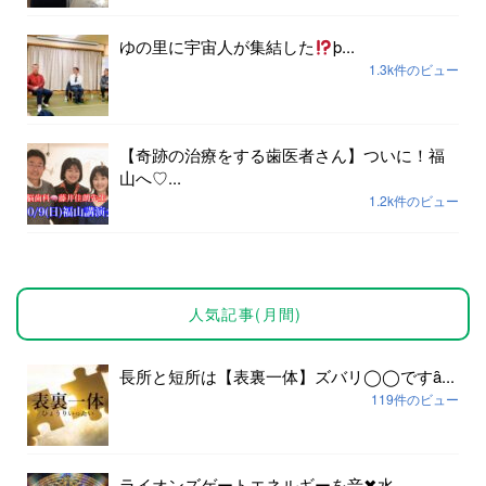
ゆの里に宇宙人が集結した
þ...
1.3k件のビュー
【奇跡の治療をする歯医者さん】ついに！福
山へ♡...
1.2k件のビュー
人気記事(月間)
長所と短所は【表裏一体】ズバリ◯◯ですȃ...
119件のビュー
ライオンズゲートエネルギーを音✖︎水...