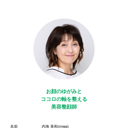
お顔のゆがみと
ココロの軸を整える
美容整顔師
名前
内海 美和(miwa)