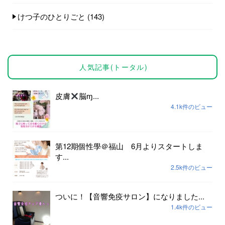
けつ子のひとりごと
(143)
人気記事(トータル)
皮膚
脳ɱ...
4.1k件のビュー
第12期個性學＠福山 6月よりスタートしま
す...
2.5k件のビュー
ついに！【音響免疫サロン】になりました...
1.4k件のビュー