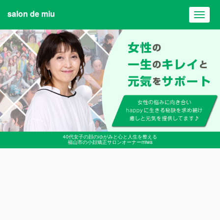
salon de miu
Toggl
navig
40代女子の顔のゆがみと心と人生を整える
福山市の小顔矯正サロンオーナーmiwa