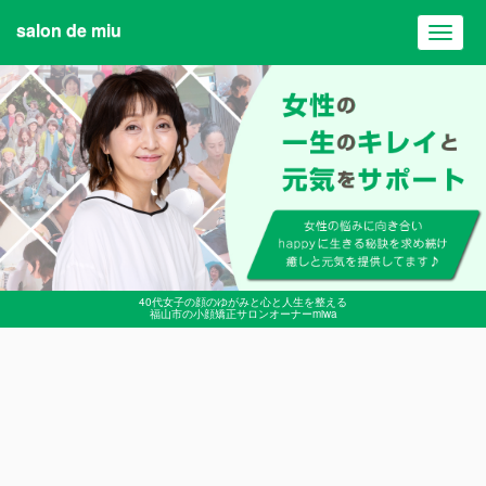
salon de miu
Toggl
navig
40代女子の顔のゆがみと心と人生を整える
福山市の小顔矯正サロンオーナーmiwa