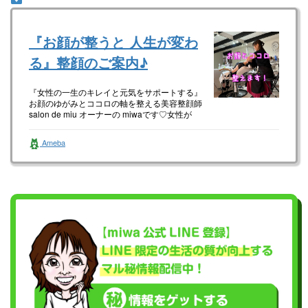
『お顔が整うと 人生が変わ
る』整顔のご案内♪
『女性の一生のキレイと元気をサポートする』
お顔のゆがみとココロの軸を整える美容整顔師
salon de miu オーナーの miwaです♡女性が
happyに生き…
Ameba