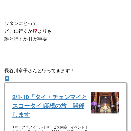
ワタシにとって
どこに行くか
よりも
誰と行くか
が重要
長谷川章子さんと行ってきます！
2/1-10「タイ・チェンマイと
スコータイ 瞑想の旅」開催
します
HP｜プロフィール｜サービス内容｜イベント｜