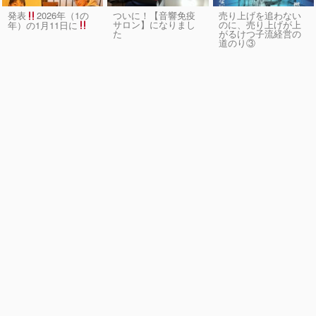
発表
2026年（1の
ついに！【音響免疫
売り上げを追わない
サロン】になりまし
のに、売り上げが上
年）の1月11日に
た
がるけつ子流経営の
道のり③