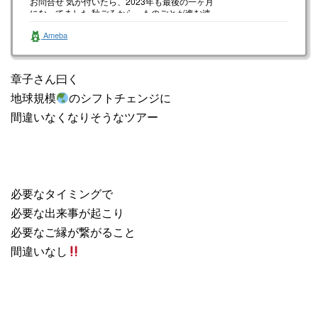
お問合せ 気が付いたら、2023年も最後の一ヶ月
になってました 秋ごろから、ものごとが進む速
度がまた、かなり加速…
Ameba
章子さん曰く
地球規模
のシフトチェンジに
間違いなくなりそうなツアー
必要なタイミングで
必要な出来事が起こり
必要なご縁が繋がること
間違いなし