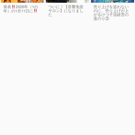
発表
2026年（1の
ついに！【音響免疫
売り上げを追わない
サロン】になりまし
のに、売り上げが上
年）の1月11日に
た
がるけつ子流経営の
道のり③