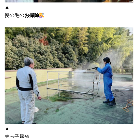
▲
髪の毛の
お掃除
▲
末っ子帰省