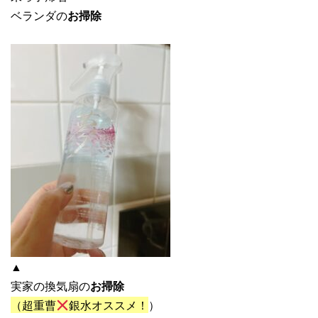
ベランダの
お掃除
▲
実家の換気扇の
お掃除
（超重曹
銀水オススメ！
）