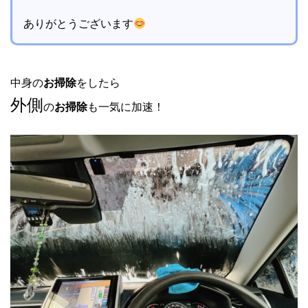
ありがとうございます
中身の
お掃除
をしたら
外側
の
お掃除
も一気に加速！