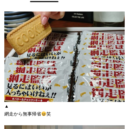
▲
網走から無事帰省
笑