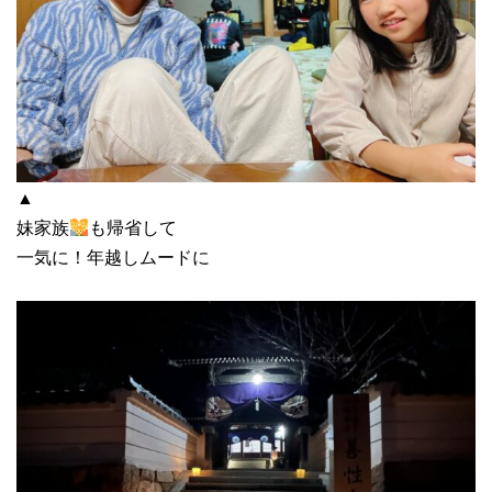
▲
妹家族
も帰省して
一気に！年越しムードに