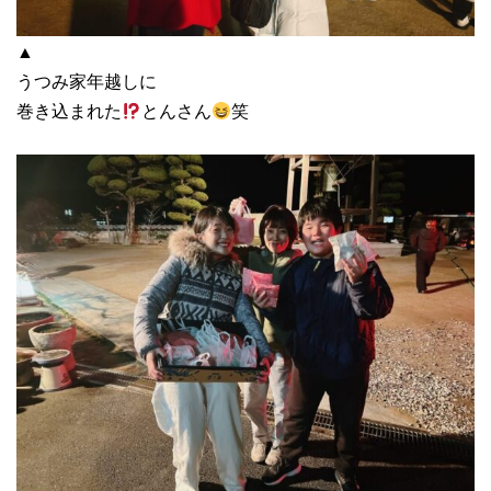
▲
うつみ家年越しに
巻き込まれた
とんさん
笑