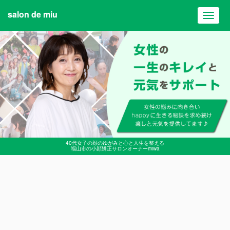
salon de miu
Toggl
navig
40代女子の顔のゆがみと心と人生を整える
福山市の小顔矯正サロンオーナーmiwa