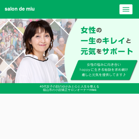
salon de miu
Toggl
navig
40代女子の顔のゆがみと心と人生を整える
福山市の小顔矯正サロンオーナーmiwa