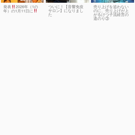
発表
2026年（1の
ついに！【音響免疫
売り上げを追わない
サロン】になりまし
のに、売り上げが上
年）の1月11日に
た
がるけつ子流経営の
道のり③