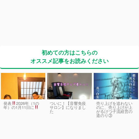
初めての方はこちらの
オススメ記事をお読みください
発表
2026年（1の
ついに！【音響免疫
売り上げを追わない
サロン】になりまし
のに、売り上げが上
年）の1月11日に
た
がるけつ子流経営の
道のり③