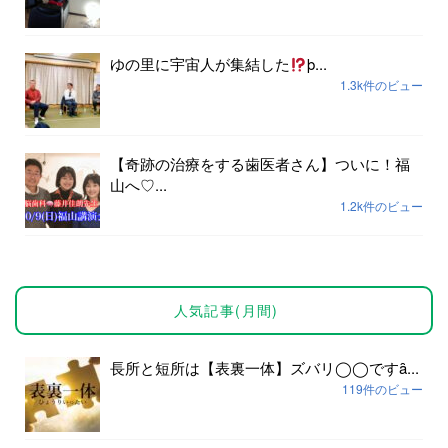
ゆの里に宇宙人が集結した
þ...
1.3k件のビュー
【奇跡の治療をする歯医者さん】ついに！福
山へ♡...
1.2k件のビュー
人気記事(月間)
長所と短所は【表裏一体】ズバリ◯◯ですȃ...
119件のビュー