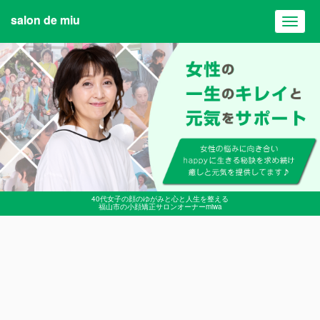
salon de miu
Toggl
navig
40代女子の顔のゆがみと心と人生を整える
福山市の小顔矯正サロンオーナーmiwa