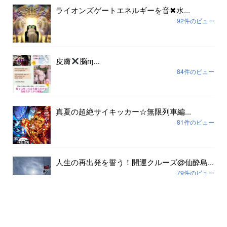
ライオンズゲートエネルギーを音✖︎水...
92件のビュー
皮膚
脳ɱ...
84件のビュー
真夏の超絶サイキッカー☆無限列車編...
81件のビュー
人生の再出発を誓う！開運クルーズ@仙酔島...
79件のビュー