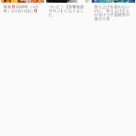
発表
2026年（1の
ついに！【音響免疫
売り上げを追わない
サロン】になりまし
のに、売り上げが上
年）の1月11日に
た
がるけつ子流経営の
道のり③