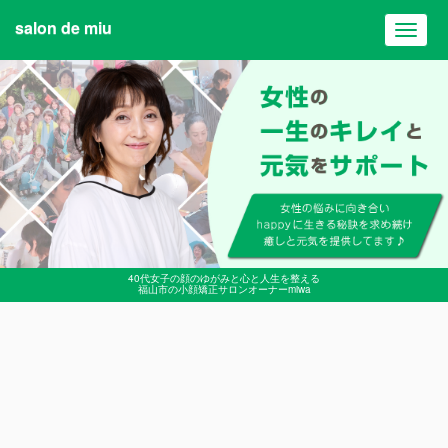
salon de miu
Toggl
navig
40代女子の顔のゆがみと心と人生を整える
福山市の小顔矯正サロンオーナーmiwa