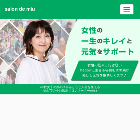
salon de miu
Toggl
navig
40代女子の顔のゆがみと心と人生を整える
福山市の小顔矯正サロンオーナーmiwa