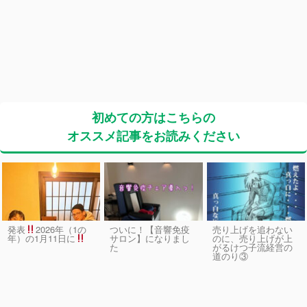
初めての方はこちらの
オススメ記事をお読みください
発表
2026年（1の
ついに！【音響免疫
売り上げを追わない
サロン】になりまし
のに、売り上げが上
年）の1月11日に
た
がるけつ子流経営の
道のり③