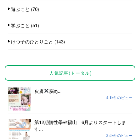
遊ぶこと
(70)
学ぶこと
(51)
けつ子のひとりごと
(143)
人気記事(トータル)
皮膚
脳ɱ...
4.1k件のビュー
第12期個性學＠福山 6月よりスタートしま
す...
2.5k件のビュー