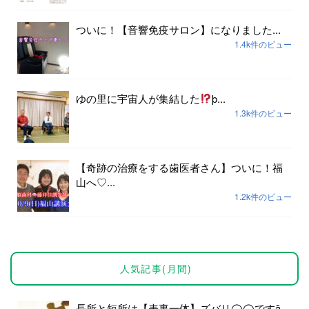
ついに！【音響免疫サロン】になりました...
1.4k件のビュー
ゆの里に宇宙人が集結した
þ...
1.3k件のビュー
【奇跡の治療をする歯医者さん】ついに！福
山へ♡...
1.2k件のビュー
人気記事(月間)
長所と短所は【表裏一体】ズバリ◯◯ですȃ...