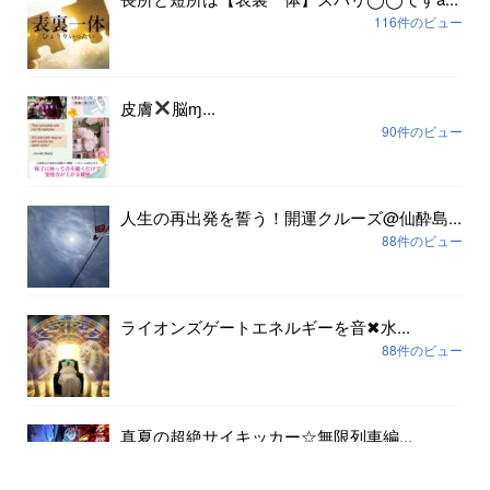
116件のビュー
皮膚
脳ɱ...
90件のビュー
人生の再出発を誓う！開運クルーズ@仙酔島...
88件のビュー
ライオンズゲートエネルギーを音✖︎水...
88件のビュー
真夏の超絶サイキッカー☆無限列車編...
80件のビュー