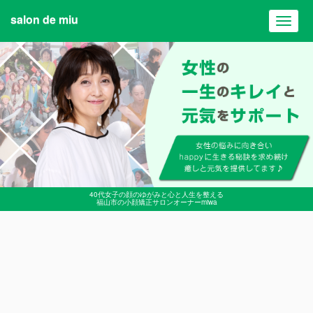
salon de miu
Toggl
navig
40代女子の顔のゆがみと心と人生を整える
福山市の小顔矯正サロンオーナーmiwa