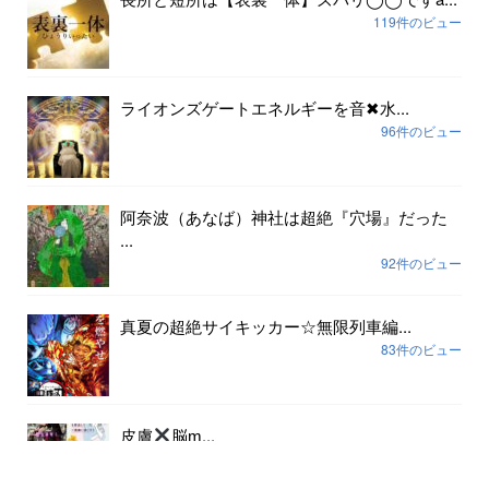
119件のビュー
ライオンズゲートエネルギーを音✖︎水...
96件のビュー
阿奈波（あなば）神社は超絶『穴場』だった
...
92件のビュー
真夏の超絶サイキッカー☆無限列車編...
83件のビュー
皮膚
脳ɱ...
79件のビュー