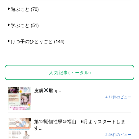
遊ぶこと
(70)
学ぶこと
(51)
けつ子のひとりごと
(144)
人気記事(トータル)
皮膚
脳ɱ...
4.1k件のビュー
第12期個性學＠福山 6月よりスタートしま
す...
2.5k件のビュー