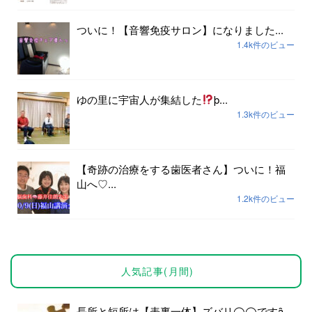
ついに！【音響免疫サロン】になりました...
1.4k件のビュー
ゆの里に宇宙人が集結した
þ...
1.3k件のビュー
【奇跡の治療をする歯医者さん】ついに！福
山へ♡...
1.2k件のビュー
人気記事(月間)
長所と短所は【表裏一体】ズバリ◯◯ですȃ...