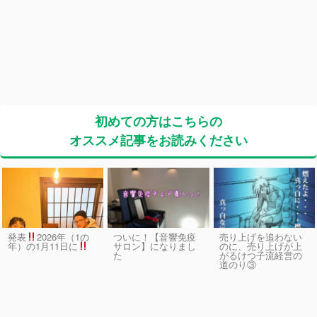
初めての方はこちらの
オススメ記事をお読みください
発表
2026年（1の
ついに！【音響免疫
売り上げを追わない
サロン】になりまし
のに、売り上げが上
年）の1月11日に
た
がるけつ子流経営の
道のり③