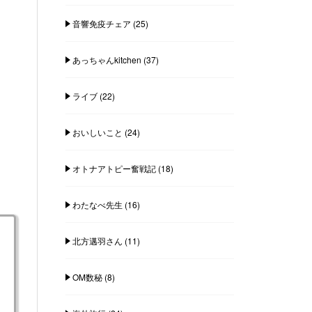
音響免疫チェア
(25)
あっちゃんkitchen
(37)
ライブ
(22)
おいしいこと
(24)
オトナアトピー奮戦記
(18)
わたなべ先生
(16)
北方邁羽さん
(11)
OM数秘
(8)