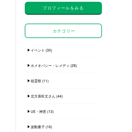
プロフィールをみる
カテゴリー
イベント
(30)
ホメオパシー・レメディ
(28)
祖霊祭
(11)
北方喜旺丈さん
(44)
UE・神意
(13)
波動量子
(16)