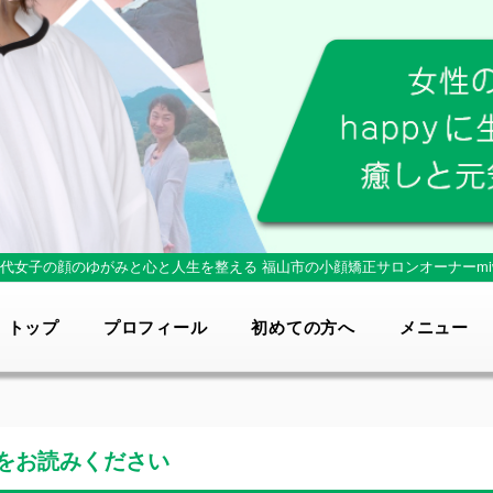
0代女子の顔のゆがみと心と人生を整える
福山市の小顔矯正サロンオーナーmi
トップ
プロフィール
初めての方へ
メニュー
をお読みください