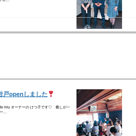
岩戸openしました
e miu オーナーの けつ子です♡ 癒しが一
ナー…