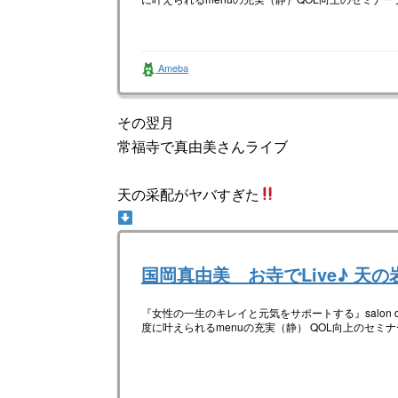
Ameba
その翌月
常福寺で真由美さんライブ
天の采配がヤバすぎた
国岡真由美 お寺でLive♪ 天の
『女性の一生のキレイと元気をサポートする』salon d
度に叶えられるmenuの充実（静） QOL向上のセミ