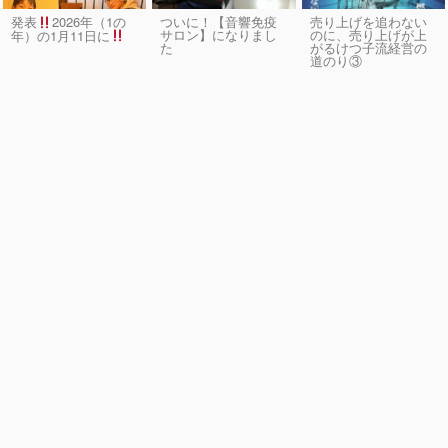
発表
2026年（1の
ついに！【音響免疫
売り上げを追わない
サロン】になりまし
のに、売り上げが上
年）の1月11日に
た
がるけつ子流経営の
道のり③