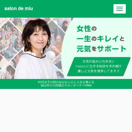
salon de miu
Toggl
navig
40代女子の顔のゆがみと心と人生を整える
福山市の小顔矯正サロンオーナーmiwa