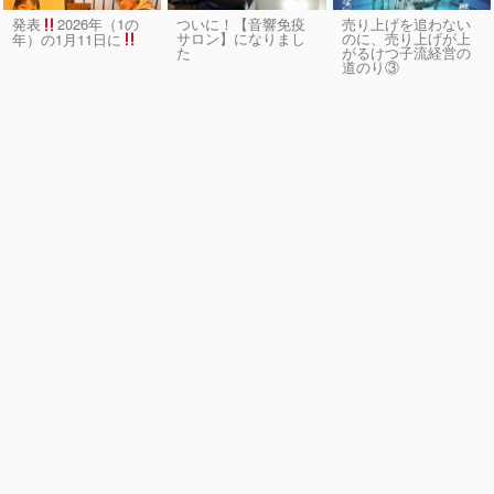
発表
2026年（1の
ついに！【音響免疫
売り上げを追わない
サロン】になりまし
のに、売り上げが上
年）の1月11日に
た
がるけつ子流経営の
道のり③