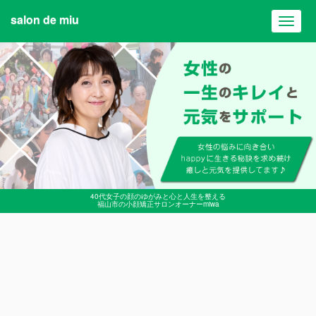
salon de miu
Toggl
navig
40代女子の顔のゆがみと心と人生を整える
福山市の小顔矯正サロンオーナーmiwa