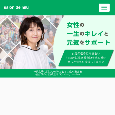
salon de miu
Toggl
navig
40代女子の顔のゆがみと心と人生を整える
福山市の小顔矯正サロンオーナーmiwa