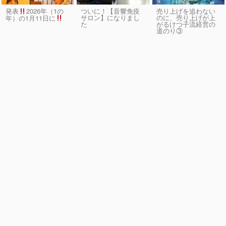
発表
2026年（1の
ついに！【音響免疫
売り上げを追わない
サロン】になりまし
のに、売り上げが上
年）の1月11日に
た
がるけつ子流経営の
道のり③