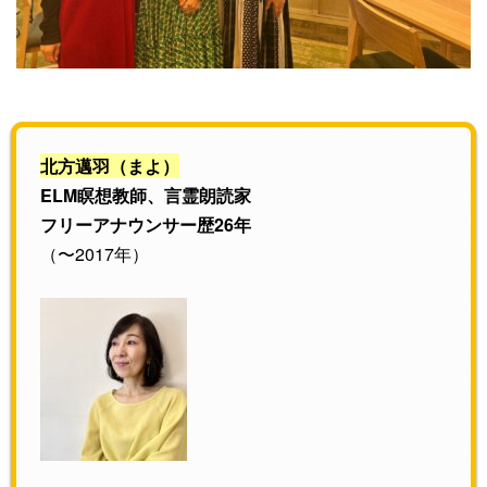
北方邁羽（まよ）
ELM瞑想教師、言霊朗読家
フリーアナウンサー歴26年
（〜2017年）