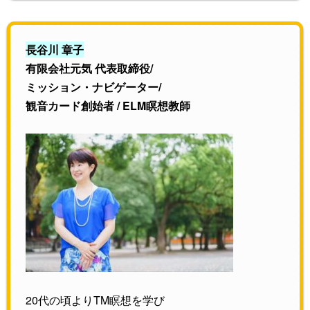
長谷川 章子
有限会社元気 代表取締役/
ミッション・ナビゲーター/
観音カード創始者 / ELM瞑想教師
20代の頃よりTM瞑想を学び