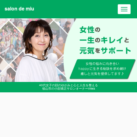
salon de miu
Toggl
navig
40代女子の顔のゆがみと心と人生を整える
福山市の小顔矯正サロンオーナーmiwa