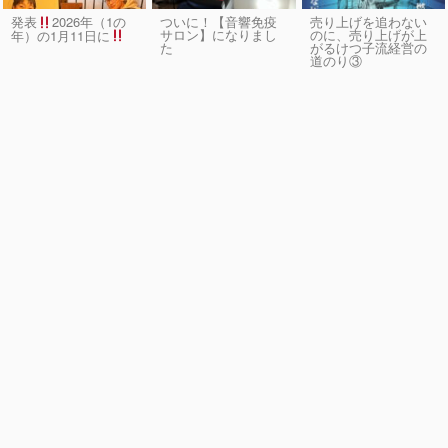
発表
2026年（1の
ついに！【音響免疫
売り上げを追わない
サロン】になりまし
のに、売り上げが上
年）の1月11日に
た
がるけつ子流経営の
道のり③