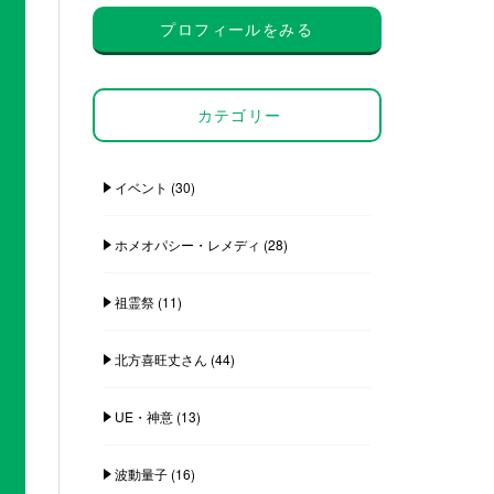
プロフィールをみる
カテゴリー
イベント
(30)
ホメオパシー・レメディ
(28)
祖霊祭
(11)
北方喜旺丈さん
(44)
UE・神意
(13)
波動量子
(16)