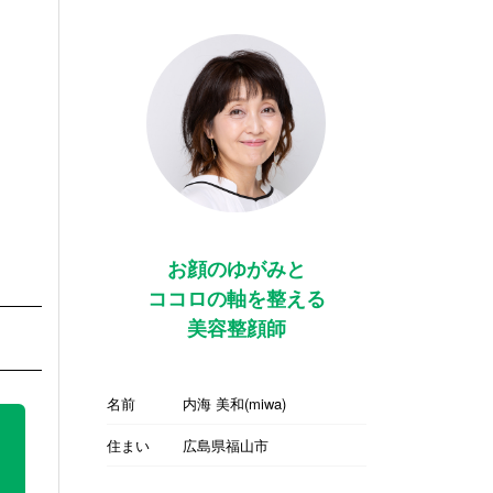
お顔のゆがみと
ココロの軸を整える
美容整顔師
名前
内海 美和(miwa)
住まい
広島県福山市