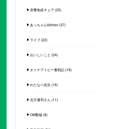
音響免疫チェア
(25)
あっちゃんkitchen
(37)
ライブ
(22)
おいしいこと
(24)
オトナアトピー奮戦記
(18)
わたなべ先生
(16)
北方邁羽さん
(11)
OM数秘
(8)