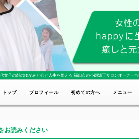
0代女子の顔のゆがみと心と人生を整える
福山市の小顔矯正サロンオーナーmi
トップ
プロフィール
初めての方へ
メニュー
をお読みください