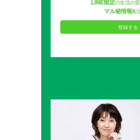
LINE限定
の生活の質
マル秘情報
配
登録する