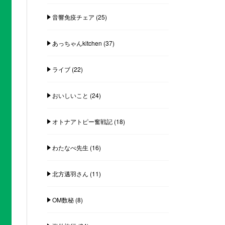
音響免疫チェア
(25)
あっちゃんkitchen
(37)
ライブ
(22)
おいしいこと
(24)
オトナアトピー奮戦記
(18)
わたなべ先生
(16)
北方邁羽さん
(11)
OM数秘
(8)