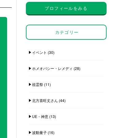
プロフィールをみる
カテゴリー
イベント
(30)
ホメオパシー・レメディ
(28)
祖霊祭
(11)
北方喜旺丈さん
(44)
UE・神意
(13)
波動量子
(16)