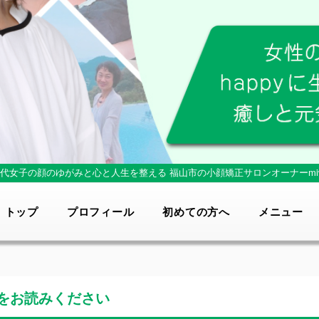
0代女子の顔のゆがみと心と人生を整える
福山市の小顔矯正サロンオーナーmi
トップ
プロフィール
初めての方へ
メニュー
をお読みください